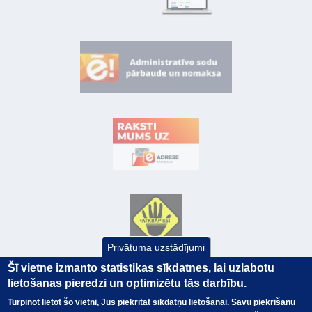
Privātuma uzstādījumi
Šī vietne izmanto statistikas sīkdatnes, lai uzlabotu
lietošanas pieredzi un optimizētu tās darbību.
Turpinot lietot šo vietni, Jūs piekrītat sīkdatņu lietošanai. Savu piekrišanu