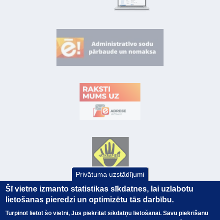
Privātuma uzstādījumi
Šī vietne izmanto statistikas sīkdatnes, lai uzlabotu
lietošanas pieredzi un optimizētu tās darbību.
Turpinot lietot šo vietni, Jūs piekrītat sīkdatņu lietošanai. Savu piekrišanu