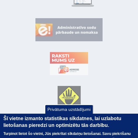
Privātuma uzstādījumi
Šī vietne izmanto statistikas sīkdatnes, lai uzlabotu
lietošanas pieredzi un optimizētu tās darbību.
Turpinot lietot šo vietni, Jūs piekrītat sīkdatņu lietošanai. Savu piekrišanu