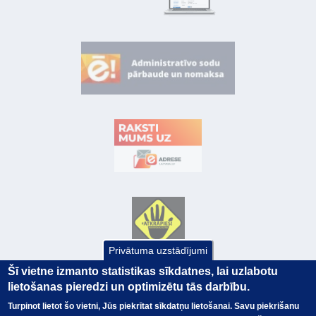
Privātuma uzstādījumi
Šī vietne izmanto statistikas sīkdatnes, lai uzlabotu
lietošanas pieredzi un optimizētu tās darbību.
Turpinot lietot šo vietni, Jūs piekrītat sīkdatņu lietošanai. Savu piekrišanu