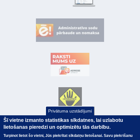
Privātuma uzstādījumi
Šī vietne izmanto statistikas sīkdatnes, lai uzlabotu
lietošanas pieredzi un optimizētu tās darbību.
Turpinot lietot šo vietni, Jūs piekrītat sīkdatņu lietošanai. Savu piekrišanu