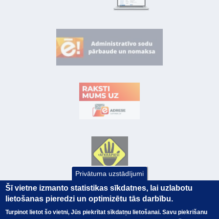
Privātuma uzstādījumi
Šī vietne izmanto statistikas sīkdatnes, lai uzlabotu
lietošanas pieredzi un optimizētu tās darbību.
Turpinot lietot šo vietni, Jūs piekrītat sīkdatņu lietošanai. Savu piekrišanu