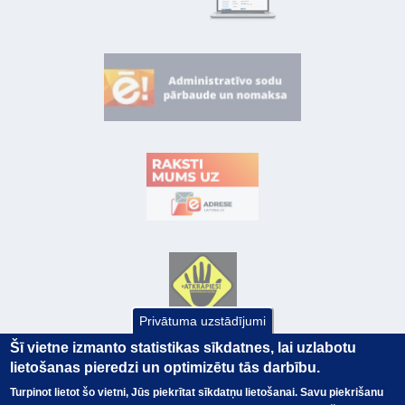
Privātuma uzstādījumi
Šī vietne izmanto statistikas sīkdatnes, lai uzlabotu
lietošanas pieredzi un optimizētu tās darbību.
Turpinot lietot šo vietni, Jūs piekrītat sīkdatņu lietošanai. Savu piekrišanu