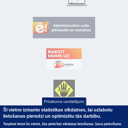
Privātuma uzstādījumi
Šī vietne izmanto statistikas sīkdatnes, lai uzlabotu
lietošanas pieredzi un optimizētu tās darbību.
Turpinot lietot šo vietni, Jūs piekrītat sīkdatņu lietošanai. Savu piekrišanu