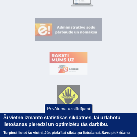
Privātuma uzstādījumi
Šī vietne izmanto statistikas sīkdatnes, lai uzlabotu
lietošanas pieredzi un optimizētu tās darbību.
Turpinot lietot šo vietni, Jūs piekrītat sīkdatņu lietošanai. Savu piekrišanu