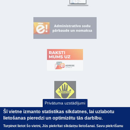
Privātuma uzstādījumi
Šī vietne izmanto statistikas sīkdatnes, lai uzlabotu
lietošanas pieredzi un optimizētu tās darbību.
Turpinot lietot šo vietni, Jūs piekrītat sīkdatņu lietošanai. Savu piekrišanu