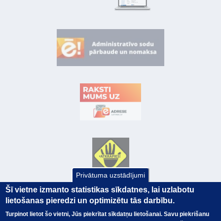
Privātuma uzstādījumi
Šī vietne izmanto statistikas sīkdatnes, lai uzlabotu
lietošanas pieredzi un optimizētu tās darbību.
Turpinot lietot šo vietni, Jūs piekrītat sīkdatņu lietošanai. Savu piekrišanu