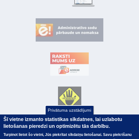
Privātuma uzstādījumi
Šī vietne izmanto statistikas sīkdatnes, lai uzlabotu
lietošanas pieredzi un optimizētu tās darbību.
Turpinot lietot šo vietni, Jūs piekrītat sīkdatņu lietošanai. Savu piekrišanu