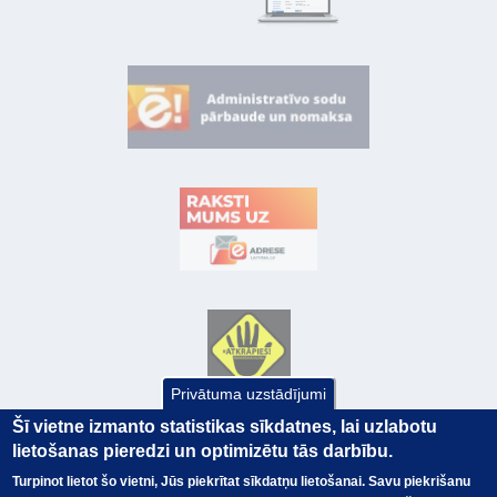
Privātuma uzstādījumi
Šī vietne izmanto statistikas sīkdatnes, lai uzlabotu
lietošanas pieredzi un optimizētu tās darbību.
Turpinot lietot šo vietni, Jūs piekrītat sīkdatņu lietošanai. Savu piekrišanu