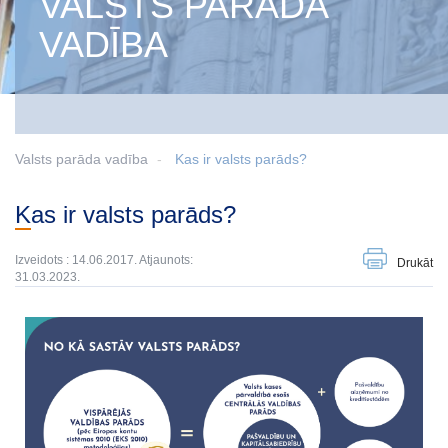
VALSTS PARĀDA
VADĪBA
Valsts parāda vadība
Kas ir valsts parāds?
Kas ir valsts parāds?
Izveidots : 14.06.2017. Atjaunots:
Drukāt
31.03.2023.