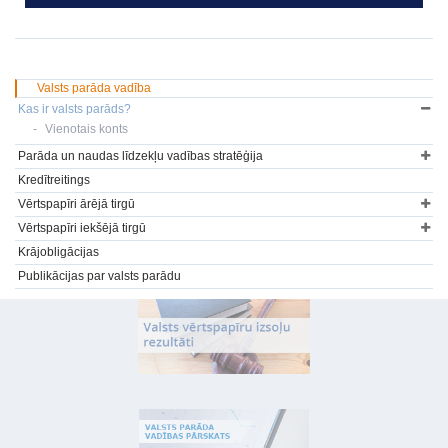
Valsts parāda vadība
Kas ir valsts parāds?
Vienotais konts
Parāda un naudas līdzekļu vadības stratēģija
Kredītreitings
Vērtspapīri ārējā tirgū
Vērtspapīri iekšējā tirgū
Krājobligācijas
Publikācijas par valsts parādu