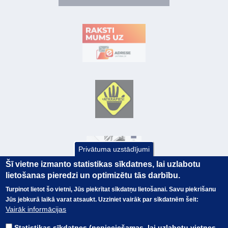
Privātuma uzstādījumi
Šī vietne izmanto statistikas sīkdatnes, lai uzlabotu
lietošanas pieredzi un optimizētu tās darbību.
Turpinot lietot šo vietni, Jūs piekrītat sīkdatņu lietošanai. Savu piekrišanu
Jūs jebkurā laikā varat atsaukt. Uzziniet vairāk par sīkdatnēm šeit:
© Valsts kase 2017
EK GRĀMATVEDĪBAS KURSS
Vairāk informācijas
SAITES
Visas tiesības
rezervētas.
SAISTĪBU ATRUNA
Statistikas sīkdatnes (nepieciešamas, lai uzlabotu vietnes