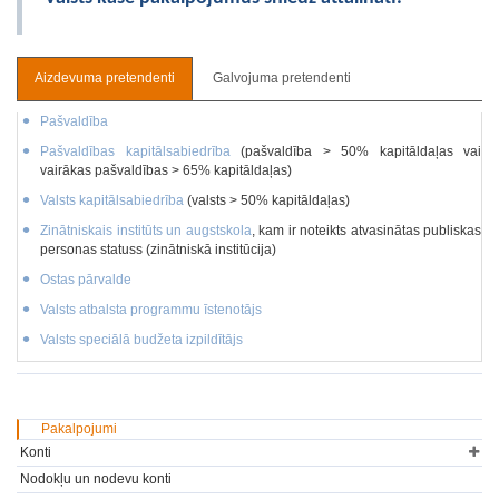
Aizdevuma pretendenti
Galvojuma pretendenti
Pašvaldība
Pašvaldības kapitālsabiedrība
(pašvaldība > 50% kapitāldaļas vai
vairākas pašvaldības > 65% kapitāldaļas)
Valsts kapitālsabiedrība
(valsts > 50% kapitāldaļas)
Zinātniskais institūts un augstskola
, kam ir noteikts atvasinātas publiskas
personas statuss (zinātniskā institūcija)
Ostas pārvalde
Valsts atbalsta programmu īstenotājs
Valsts speciālā budžeta izpildītājs
Pakalpojumi
Konti
Nodokļu un nodevu konti