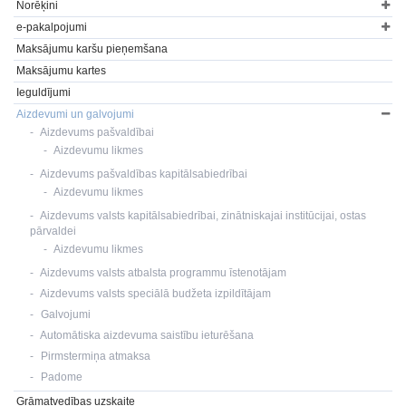
Norēķini
e-pakalpojumi
Maksājumu karšu pieņemšana
Maksājumu kartes
Ieguldījumi
Aizdevumi un galvojumi
Aizdevums pašvaldībai
Aizdevumu likmes
Aizdevums pašvaldības kapitālsabiedrībai
Aizdevumu likmes
Aizdevums valsts kapitālsabiedrībai, zinātniskajai institūcijai, ostas
pārvaldei
Aizdevumu likmes
Aizdevums valsts atbalsta programmu īstenotājam
Aizdevums valsts speciālā budžeta izpildītājam
Galvojumi
Automātiska aizdevuma saistību ieturēšana
Pirmstermiņa atmaksa
Padome
Grāmatvedības uzskaite