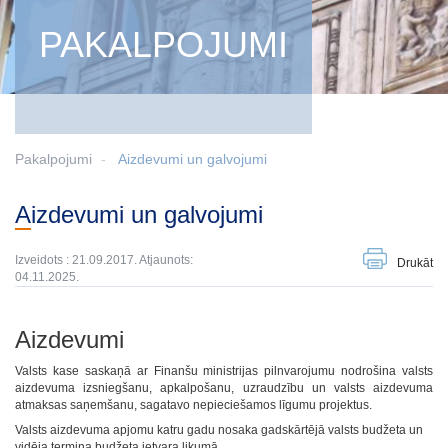
PAKALPOJUMI
Pakalpojumi
Aizdevumi un galvojumi
Aizdevumi un galvojumi
Izveidots : 21.09.2017. Atjaunots:
Drukāt
04.11.2025.
Aizdevumi
Valsts kase saskaņā ar Finanšu ministrijas pilnvarojumu nodrošina valsts
aizdevuma izsniegšanu, apkalpošanu, uzraudzību un valsts aizdevuma
atmaksas saņemšanu, sagatavo nepieciešamos līgumu projektus.
Valsts aizdevuma apjomu katru gadu nosaka gadskārtējā valsts budžeta un
vidēja termiņa budžeta ietvara likumā.