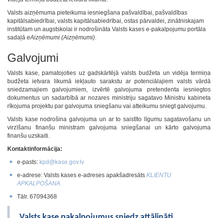
Valsts aizņēmuma pieteikuma iesniegšana pašvaldībai, pašvaldības
kapitālsabiedrībai, valsts kapitālsabiedrībai, ostas pārvaldei, zinātniskajam
institūtam un augstskolai ir nodrošināta Valsts kases e‑pakalpojumu portāla
sadaļā
eAizņēmumi (Aizņēmumi)
.
Galvojumi
Valsts kase, pamatojoties uz gadskārtējā valsts budžeta un vidēja termiņa
budžeta ietvara likumā iekļauto sarakstu ar potenciālajiem valsts vārdā
sniedzamajiem galvojumiem, izvērtē galvojuma pretendenta iesniegtos
dokumentus un sadarbībā ar nozares ministriju sagatavo Ministru kabineta
rīkojuma projektu par galvojuma sniegšanu vai atteikumu sniegt galvojumu.
Valsts kase nodrošina galvojuma un ar to saistīto līgumu sagatavošanu un
virzīšanu finanšu ministram galvojuma sniegšanai un kārto galvojuma
finanšu uzskaiti.
Kontaktinformācija:
e-pasts:
kpd@kase.gov.lv
e-adrese: Valsts kases e-adreses apakšadresāts
KLIENTU
APKALPOŠANA
Tālr. 67094368
Valsts kase pakalpojumus sniedz attālināti.