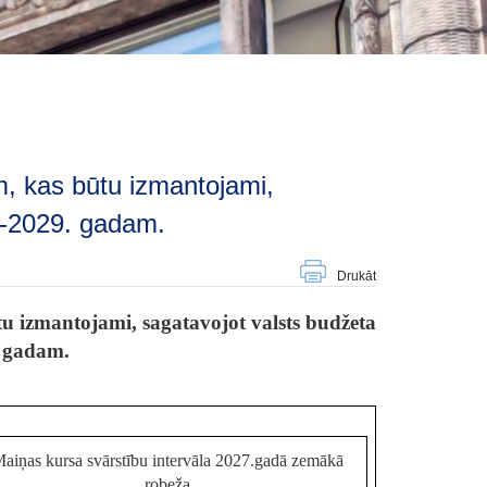
.-2029. gadam.
Drukāt
tu izmantojami, sagatavojot valsts budžeta
. gadam.
aiņas kursa svārstību intervāla 2027.gadā zemākā
robeža