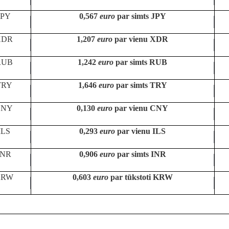
JPY
0,567
euro
par simts JPY
XDR
1,207
euro
par vienu XDR
RUB
1,242
euro
par simts RUB
TRY
1,646
euro
par simts TRY
CNY
0,130
euro
par vienu CNY
ILS
0,293
euro
par vienu ILS
INR
0,906
euro
par simts INR
KRW
0,603
euro
par tūkstoti KRW