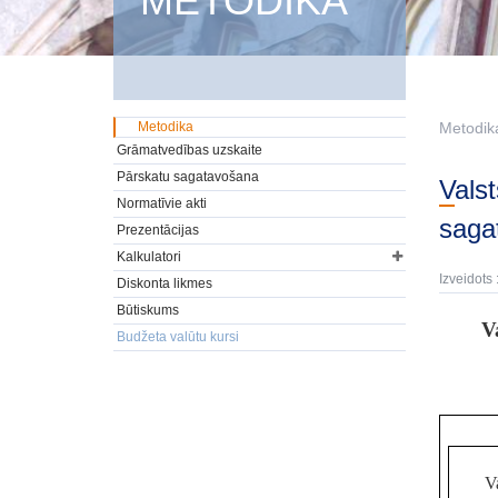
METODIKA
Metodika
Metodik
Grāmatvedības uzskaite
Pārskatu sagatavošana
Valsts kases ierosinājums valūtu kursu līmeņiem, kas būtu izmantojami,
Normatīvie akti
saga
Prezentācijas
Kalkulatori
Izveidots 
Diskonta likmes
Būtiskums
V
Budžeta valūtu kursi
V