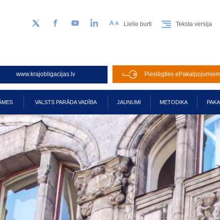
Lielie burti
Teksta versija
Sekojiet mums Twitter
Facebook
YouTube
LinkedIn
www.krajobligacijas.lv
Pieslēgties ePakalpojumie
ĀMES
VALSTS PARĀDA VADĪBA
JAUNUMI
METODIKA
PAK