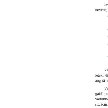
Iz
novērtēj
Vi
ietekmēj
augstās 
Va
gaidāmo 
varbūtīb
situācij