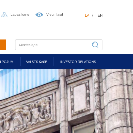
Lapas karte
Viegli lasīt
LV
EN
m
ALPOJUMI
VALSTS KASE
INVESTOR RELATIONS