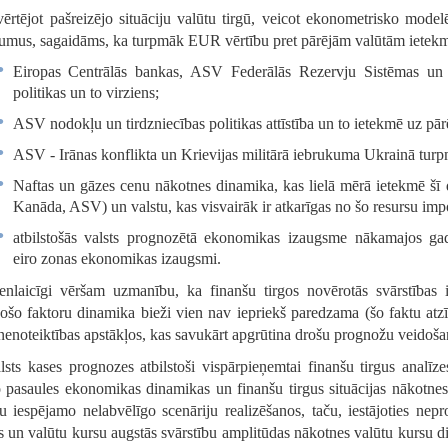
vērtējot pašreizējo situāciju valūtu tirgū, veicot ekonometrisko mo
umus, sagaidāms, ka turpmāk EUR vērtību pret pārējām valūtām ietekmēs
Eiropas Centrālās bankas, ASV Federālās Rezervju Sistēmas un a
politikas un to virziens;
ASV nodokļu un tirdzniecības politikas attīstība un to ietekmē uz p
ASV - Irānas konflikta un Krievijas militārā iebrukuma Ukrainā turpm
Naftas un gāzes cenu nākotnes dinamika, kas lielā mērā ietekmē šī d
Kanāda, ASV) un valstu, kas visvairāk ir atkarīgas no šo resursu impo
atbilstošās valsts prognozētā ekonomikas izaugsme nākamajos gad
eiro zonas ekonomikas izaugsmi.
enlaicīgi vēršam uzmanību, ka finanšu tirgos novērotās svārstības i
ošo faktoru dinamika bieži vien nav iepriekš paredzama (šo faktu atzīst 
nenoteiktības apstākļos, kas savukārt apgrūtina drošu prognožu veidoša
lsts kases prognozes atbilstoši vispārpieņemtai finanšu tirgus analīz
pasaules ekonomikas dinamikas un finanšu tirgus situācijas nākotnes att
u iespējamo nelabvēlīgo scenāriju realizēšanos, taču, iestājoties nep
as un valūtu kursu augstās svārstību amplitūdas nākotnes valūtu kursu di