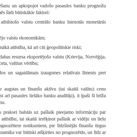
delēšanu un apkopojot vadošo pasaules banku prognožu
 šādi būtiskākie faktori:
tbilstošo valstu centrālo banku īstenotās monetārās
ārējo valstu ekonomikām;
ākā attīstība, kā arī
citi ģeopolitiskie riski
;
abas resursa eksportējošo valstu (Krievija, Norvēģija,
rta, valūtas vērtību;
os un sagaidāmais izaugsmes relatīvais līmenis pret
r augstas un finanšu aktīvu (tai skaitā valūtu) cenu
arī pasaules lielāko banku analītiķi), it īpaši šī brīža
nu.
es praksei balstās uz pašlaik pieejamo informāciju par
īstību, tai skaitā ierēķinot pašlaik ar vidēju un lielu
rognozētiem notikumiem, pie līdzšinējās finanšu tirgus
namika var būtiski atšķirties no prognozētās, un līdz ar