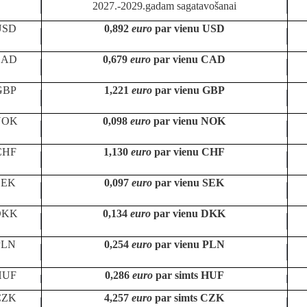
2027.-2029.gadam sagatavošanai
USD
0,892
euro
par vienu USD
CAD
0,679
euro
par vienu CAD
GBP
1,221
euro
par vienu GBP
NOK
0,098
euro
par vienu NOK
CHF
1,130
euro
par vienu CHF
SEK
0,097
euro
par vienu SEK
DKK
0,134
euro
par vienu DKK
PLN
0,254
euro
par vienu PLN
HUF
0,286
euro
par simts HUF
CZK
4,257
euro
par simts CZK