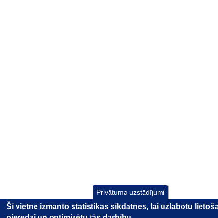
Privātuma uzstādījumi
Šī vietne izmanto statistikas sīkdatnes, lai uzlabotu lieto
pieredzi un optimizētu tās darbību.