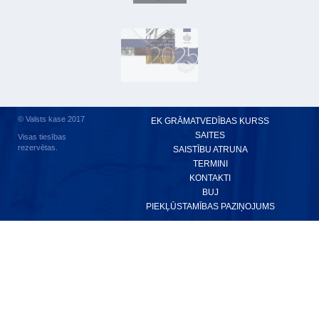
© Valsts kase 2017
EK GRĀMATVEDĪBAS KURSS
SAITES
Visas tiesības
rezervētas.
SAISTĪBU ATRUNA
TERMINI
KONTAKTI
BUJ
PIEKĻŪSTAMĪBAS PAZIŅOJUMS