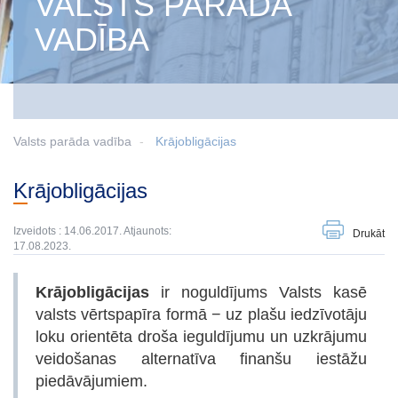
VALSTS PARĀDA
VADĪBA
Valsts parāda vadība
Krājobligācijas
Krājobligācijas
Izveidots : 14.06.2017. Atjaunots:
Drukāt
17.08.2023.
Krājobligācijas
ir noguldījums Valsts kasē
valsts vērtspapīra formā − uz plašu iedzīvotāju
loku orientēta droša ieguldījumu un uzkrājumu
veidošanas alternatīva finanšu iestāžu
piedāvājumiem.