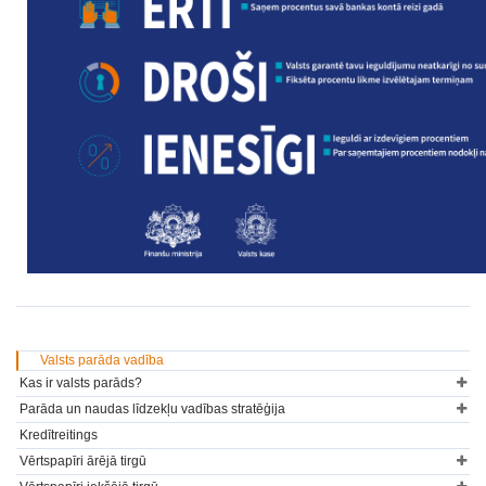
Valsts parāda vadība
Kas ir valsts parāds?
Parāda un naudas līdzekļu vadības stratēģija
Kredītreitings
Vērtspapīri ārējā tirgū