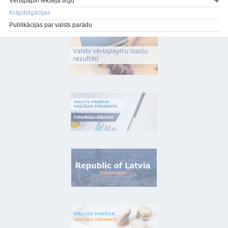
Vērtspapīri iekšējā tirgū
Krājobligācijas
Publikācijas par valsts parādu