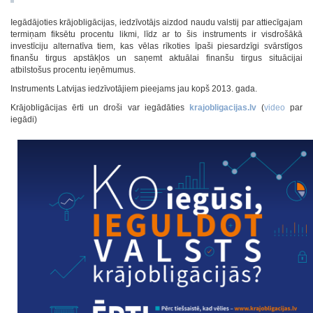
Iegādājoties krājobligācijas, iedzīvotājs aizdod naudu valstij par attiecīgajam
termiņam fiksētu procentu likmi, līdz ar to šis instruments ir visdrošākā
investīciju alternatīva tiem, kas vēlas rīkoties īpaši piesardzīgi svārstīgos
finanšu tirgus apstākļos un saņemt aktuālai finanšu tirgus situācijai
atbilstošus procentu ieņēmumus.
Instruments Latvijas iedzīvotājiem pieejams jau kopš 2013. gada.
Krājobligācijas ērti un droši var iegādāties
krajobligacijas.lv
(
video
par
iegādi)