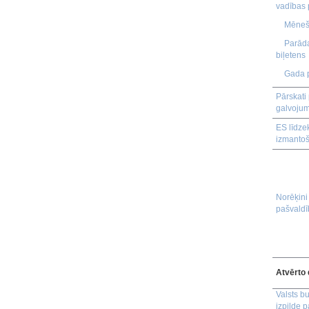
vadības 
Mēneša
Parād
biļetens
Gada p
Pārskati
galvoju
ES līdze
izmanto
Norēķini
pašvald
Atvērto 
Valsts b
izpilde p