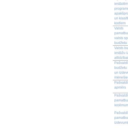
iestādēm
program
apakšp
un klasif
kodiem
Valsts
pamatbu
valsts sp
budžeta
Valsts b
iestāžu 
atlīdzība
Pašvald
budžetu
un izdev
mēneši
Pašvaldī
apmērs
Pašvald
pamatbu
ieņēmum
Pašvald
pamatbu
izdevum