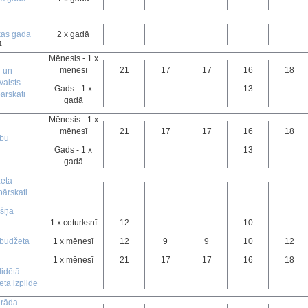
kas gada
2 x gadā
1
Mēnesis - 1 x
mēnesī
21
17
17
16
18
u un
valsts
Gads - 1 x
13
ārskati
gadā
Mēnesis - 1 x
mēnesī
21
17
17
16
18
ību
Gads - 1 x
13
gadā
eta
pārskati
kšņa
1 x ceturksnī
12
10
 budžeta
1 x mēnesī
12
9
9
10
12
1 x mēnesī
21
17
17
16
18
idētā
ta izpilde
arāda