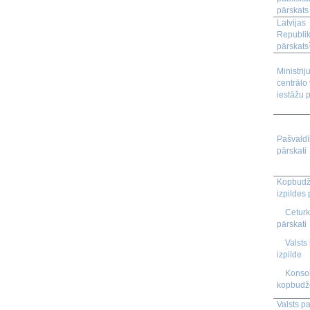
pārskats
Latvijas
Republi
pārskats
Ministrij
centrālo 
iestāžu p
Pašvald
pārskati
Kopbudž
izpildes 
Cetur
pārskati
Valsts
izpilde
Konsol
kopbudže
Valsts p