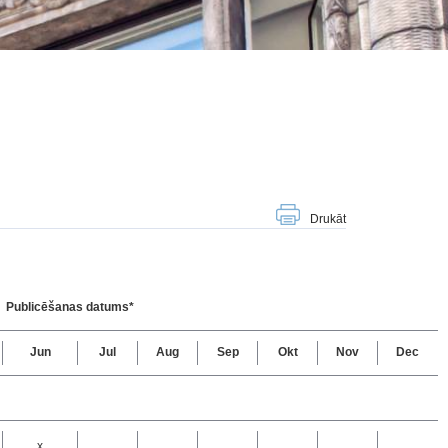
Drukāt
Publicēšanas datums*
Jun
Jul
Aug
Sep
Okt
Nov
Dec
x