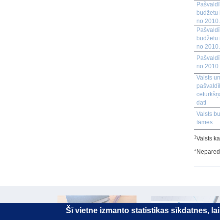
Pašvald
budžetu
no 2010
Pašvald
budžetu 
no 2010
Pašvaldī
no 2010
Valsts u
pašvaldī
ceturkšņ
dati
Valsts b
tāmes
1
Valsts k
*Neparedz
Šī vietne izmanto statistikas sīkdatnes, l