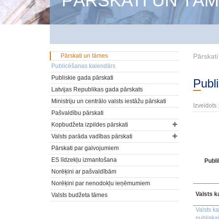
PĀRSKATI UN TĀ
Pārskati un tāmes
Pārskat
Publicēšanas kalendārs
Publiskie gada pārskati
Pub
Latvijas Republikas gada pārskats
Ministriju un centrālo valsts iestāžu pārskati
Izveidots 
Pašvaldību pārskati
Kopbudžeta izpildes pārskati
Valsts parāda vadības pārskati
Pārskati par galvojumiem
ES līdzekļu izmantošana
Publi
Norēķini ar pašvaldībām
Norēķini par nenodokļu ieņēmumiem
Valsts k
Valsts budžeta tāmes
Valsts k
publiska