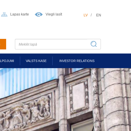
Lapas karte
Viegli lasīt
LV
EN
m
ALPOJUMI
VALSTS KASE
INVESTOR RELATIONS