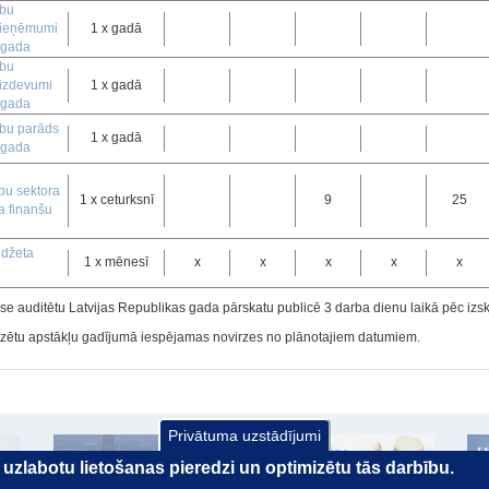
ību
 ieņēmumi
1 x gadā
.gada
ību
izdevumi
1 x gadā
.gada
bu parāds
1 x gadā
.gada
n
bu sektora
1 x ceturksnī
9
25
a finanšu
udžeta
1 x mēnesī
x
x
x
x
x
ase auditētu Latvijas Republikas gada pārskatu publicē 3 darba dienu laikā pēc izsk
ētu apstākļu gadījumā iespējamas novirzes no plānotajiem datumiem.
Privātuma uzstādījumi
ai uzlabotu lietošanas pieredzi un optimizētu tās darbību.