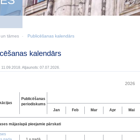
MES
i un tāmes
Publicēšanas kalendārs
licēšanas kalendārs
: 11.09.2018. Atjaunots: 07.07.2026.
2026
Publicēšanas
kācijas
periodiskums
Jan
Feb
Mar
Apr
Mai
ases mājaslapā pieejamie pārskati
ases
is gada
1 x gadā