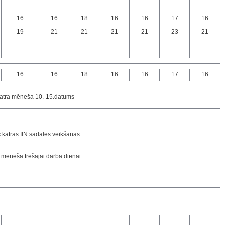
16
16
18
16
16
17
16
19
21
21
21
21
23
21
16
16
18
16
16
17
16
atra mēneša 10.-15.datums
 katras IIN sadales veikšanas
z mēneša trešajai darba dienai