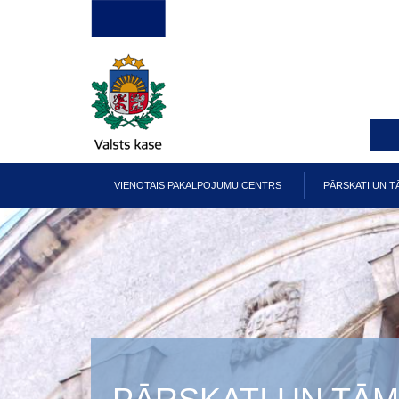
Pārlekt
uz
galveno
saturu
VIENOTAIS PAKALPOJUMU CENTRS
PĀRSKATI UN T
Galvenā
izvēlne