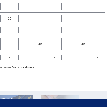
15
15
15
25
25
x
x
x
x
x
x
x
atīšanas Ministru kabinetā.