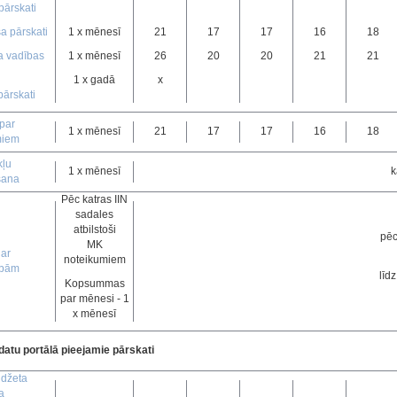
pārskati
 pārskati
1 x mēnesī
21
17
17
16
18
a vadības
1 x mēnesī
26
20
20
21
21
1 x gadā
x
ārskati
 par
1 x mēnesī
21
17
17
16
18
miem
kļu
1 x mēnesī
k
šana
Pēc katras IIN
sadales
atbilstoši
pēc
MK
 ar
noteikumiem
ībām
līd
Kopsummas
par mēnesi - 1
x mēnesī
datu portālā pieejamie pārskati
udžeta
a