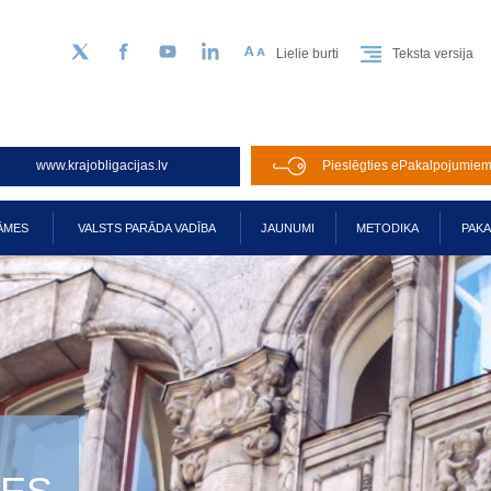
Lielie burti
Teksta versija
Sekojiet mums Twitter
Facebook
YouTube
LinkedIn
www.krajobligacijas.lv
Pieslēgties ePakalpojumie
ĀMES
VALSTS PARĀDA VADĪBA
JAUNUMI
METODIKA
PAK