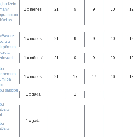
, budžeta
mām/
1 x mēnesī
21
9
9
10
12
rogrammām
ikācijas
džeta un
1 x mēnesī
21
9
9
10
12
eciālā
 ieņēmumi
udžeta
izdevumi
1 x mēnesī
21
9
9
10
12
i
ību
 ieņēmumi
1 x mēnesī
21
17
17
16
18
umi pa
em
bu saistību
1 x gadā
1
ību
džeta
i
1 x gadā
ību
džeta
i