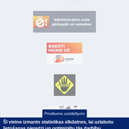
Privātuma uzstādījumi
Šī vietne izmanto statistikas sīkdatnes, lai uzlabotu
lietošanas pieredzi un optimizētu tās darbību.