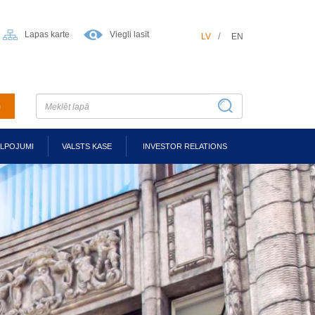
Lapas karte
Viegli lasīt
LV
EN
m
ALPOJUMI
VALSTS KASE
INVESTOR RELATIONS