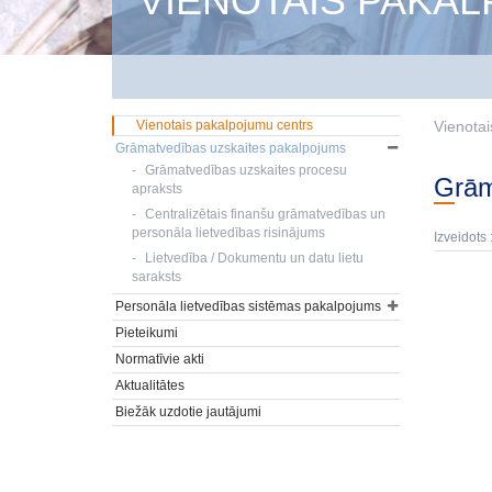
VIENOTAIS PAKA
Vienotais pakalpojumu centrs
Vienotai
Grāmatvedības uzskaites pakalpojums
Grāmatvedības uzskaites procesu
Grā
apraksts
Centralizētais finanšu grāmatvedības un
personāla lietvedības risinājums
Izveidots 
Lietvedība / Dokumentu un datu lietu
saraksts
Personāla lietvedības sistēmas pakalpojums
Pieteikumi
Normatīvie akti
Aktualitātes
Biežāk uzdotie jautājumi