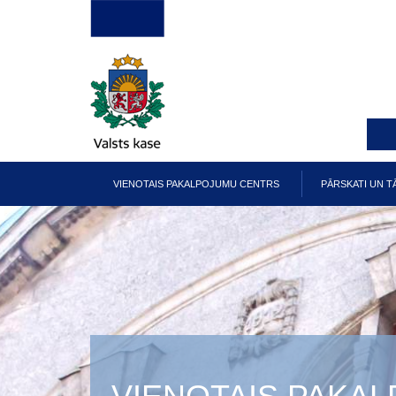
Pārlekt
uz
galveno
saturu
VIENOTAIS PAKALPOJUMU CENTRS
PĀRSKATI UN T
Galvenā
izvēlne