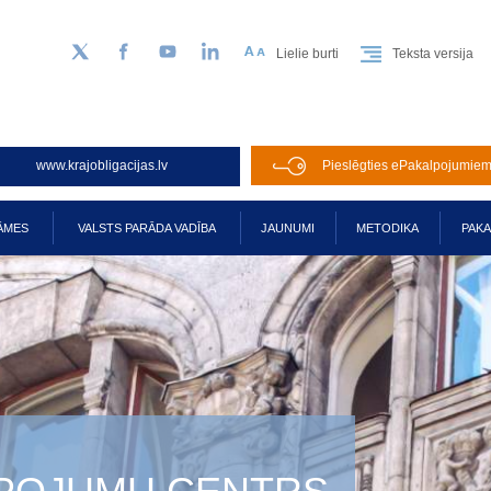
Lielie burti
Teksta versija
Sekojiet mums Twitter
Facebook
YouTube
LinkedIn
www.krajobligacijas.lv
Pieslēgties ePakalpojumie
ĀMES
VALSTS PARĀDA VADĪBA
JAUNUMI
METODIKA
PAK