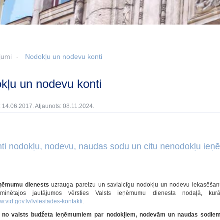
jumi
Nodokļu un nodevu konti
okļu un nodevu konti
: 14.06.2017. Atjaunots: 08.11.2024.
ti nodokļu, nodevu, naudas sodu un citu nenodokļu i
eņēmumu dienests
uzrauga pareizu un savlaicīgu nodokļu un nodevu iekasēšan
minētajos jautājumos vērsties Valsts ieņēmumu dienesta nodaļā, kurā
w.vid.gov.lv/lv/iestades-kontakti
.
no valsts budžeta ieņēmumiem par nodokļiem, nodevām un naudas sodiem