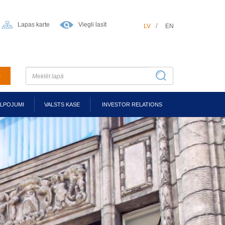
Lapas karte
Viegli lasīt
LV
EN
m
ALPOJUMI
VALSTS KASE
INVESTOR RELATIONS