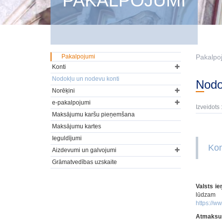
PAKALPOJUMI
Pakalpojumi
Pakalpo
Konti
Nodokļu un nodevu konti
Nod
Norēķini
e-pakalpojumi
Izveidots 
Maksājumu karšu pieņemšana
Maksājumu kartes
Ieguldījumi
Kon
Aizdevumi un galvojumi
Grāmatvedības uzskaite
Valsts i
lūdzam 
https://ww
Atmaksu 