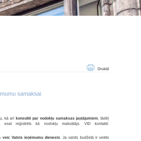
Drukāt
eņēmumu samaksai
u, kā arī
konsultē par nodokļu samaksas jautājumiem
, tādēļ
 esat reģistrēts kā nodokļu maksātājs. VID kontakti:
 veic Valsts ieņēmumu dienests
. Ja valsts budžetā ir veikts