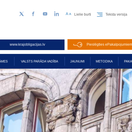
Lielie burti
Teksta versija
Sekojiet mums Twitter
Facebook
YouTube
LinkedIn
www.krajobligacijas.lv
Pieslēgties ePakalpojumie
ĀMES
VALSTS PARĀDA VADĪBA
JAUNUMI
METODIKA
PAK