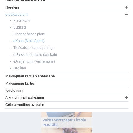
Nodokļu un nodevu konti
Norēķini
e-pakalpojumi
Pieteikumi
Budžets
Finansēšanas plāni
eKase (Maksājumi)
Tiešsaistes datu apmaiņa
ePārskati (Iestāžu pārskati)
eAizņēmumi (Aizņēmumi)
Drošība
Maksājumu karšu pieņemšana
Maksājumu kartes
Ieguldījumi
Aizdevumi un galvojumi
Grāmatvedības uzskaite