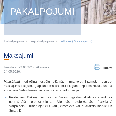
PAKALPOJUMI
Pakalpojumi
e-pakalpojumi
eKase (Maksājumi)
Maksājumi
Izveidots : 22.03.2017. Atjaunots:
Drukāt
14.05.2026.
Maksājumi
nodrošina iespēju attālināti, izmantojot internetu, iesniegt
maksājumu rīkojumus, apskatīt maksājumu rīkojumu izpildes rezultātus, kā
arī saņemt Valsts kases piedāvāto finanšu informāciju.
Pieslēgties
Maksājumiem
var ar Valsts digitālās attīstības aģentūras
nodrošinātā e-pakalpojuma Vienotās pieteikšanās (Latvija.lv)
starpniecību, izmantojot eID karti, eParaksts vai eParaksts mobile un
Smart-ID;