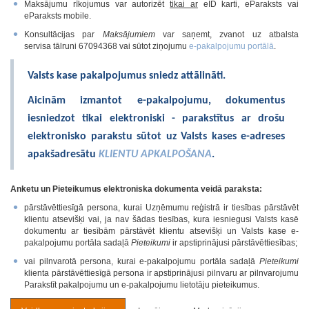
Maksājumu rīkojumus var autorizēt
tikai ar
eID karti, eParaksts vai
eParaksts mobile.
Konsultācijas par
Maksājumiem
var saņemt, zvanot uz atbalsta
servisa tālruni 67094368 vai sūtot ziņojumu
e-pakalpojumu portālā
.
Valsts kase pakalpojumus sniedz attālināti.
Aicinām izmantot e-pakalpojumu, dokumentus
iesniedzot tikai elektroniski - parakstītus ar drošu
elektronisko parakstu sūtot uz Valsts kases e-adreses
apakšadresātu
KLIENTU APKALPOŠANA
.
Anketu un Pieteikumus elektroniska dokumenta veidā paraksta:
pārstāvēttiesīgā persona, kurai Uzņēmumu reģistrā ir tiesības pārstāvēt
klientu atsevišķi vai, ja nav šādas tiesības, kura iesniegusi Valsts kasē
dokumentu ar tiesībām pārstāvēt klientu atsevišķi un Valsts kase e-
pakalpojumu portāla sadaļā
Pieteikumi
ir apstiprinājusi pārstāvēttiesības;
vai pilnvarotā persona, kurai e-pakalpojumu portāla sadaļā
Pieteikumi
klienta pārstāvēttiesīgā persona ir apstiprinājusi pilnvaru ar pilnvarojumu
Parakstīt pakalpojumu un e-pakalpojumu lietotāju pieteikumus.