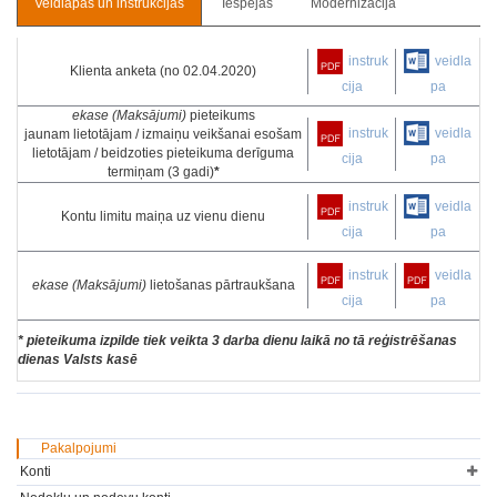
Veidlapas un instrukcijas
Iespējas
Modernizācija
instruk
veidla
Klienta anketa (no 02.04.2020)
cija
pa
ekase (Maksājumi)
pieteikums
instruk
veidla
jaunam lietotājam / izmaiņu veikšanai esošam
lietotājam / beidzoties pieteikuma derīguma
cija
pa
termiņam (3 gadi)
*
instruk
veidla
Kontu limitu maiņa uz vienu dienu
cija
pa
instruk
veidla
ekase (Maksājumi)
lietošanas pārtraukšana
cija
pa
* pieteikuma izpilde tiek veikta 3 darba dienu laikā no tā reģistrēšanas
dienas Valsts kasē
Pakalpojumi
Konti