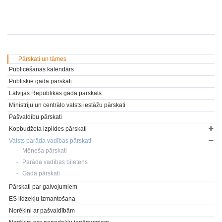
Pārskati un tāmes
Publicēšanas kalendārs
Publiskie gada pārskati
Latvijas Republikas gada pārskats
Ministriju un centrālo valsts iestāžu pārskati
Pašvaldību pārskati
Kopbudžeta izpildes pārskati
Valsts parāda vadības pārskati
Mēneša pārskati
Parāda vadības biļetens
Gada pārskati
Pārskati par galvojumiem
ES līdzekļu izmantošana
Norēķini ar pašvaldībām