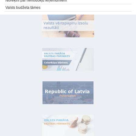
Norēķini par nenodokļu ieņēmumiem
Valsts budžeta tāmes