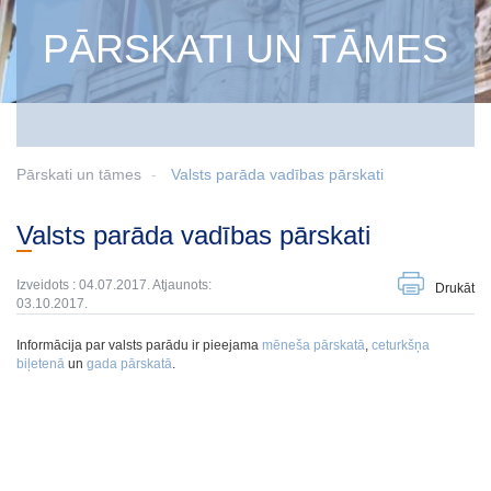
PĀRSKATI UN TĀMES
Pārskati un tāmes
Valsts parāda vadības pārskati
Valsts parāda vadības pārskati
Izveidots : 04.07.2017. Atjaunots:
Drukāt
03.10.2017.
Informācija par valsts parādu ir pieejama
mēneša pārskatā
,
ceturkšņa
biļetenā
un
gada pārskatā
.