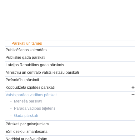
Pārskati un tāmes
Publicēšanas kalendārs
Publiskie gada pārskati
Latvijas Republikas gada pārskats
Ministriju un centrālo valsts iestāžu pārskati
Pašvaldību pārskati
Kopbudžeta izpildes pārskati
Valsts parāda vadības pārskati
Mēneša pārskati
Parāda vadības biļetens
Gada pārskati
Pārskati par galvojumiem
ES līdzekļu izmantošana
Norēķini ar pašvaldībām