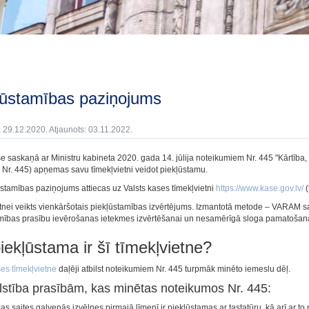
kļūstamības paziņojums
: 29.12.2020. Atjaunots: 03.11.2022.
se
saskaņā ar Ministru kabineta 2020. gada 14. jūlija noteikumiem Nr. 445 "Kārtība, 
i Nr. 445) apņemas savu
tīmekļvietni
veidot piekļūstamu.
ūstamības paziņojums attiecas uz
Valsts kases tīmekļvietni
https://www.kase.gov.lv/
(
tnei
veikts
vienkāršotais piekļūstamības izvērtējums
. Izmantotā metode –
VARAM sag
mības prasību ievērošanas ietekmes izvērtēšanai un nesamērīgā sloga pamatošana
iekļūstama ir šī
tīmekļvietne
?
ses tīmekļvietne
daļēji atbilst noteikumiem Nr. 445
turpmāk minēto iemeslu dēļ.
lstība prasībām, kas minētas noteikumos Nr. 445:
as saites galvenās izvēlnes pirmajā līmenī ir piekļūstamas ar tastatūru, kā arī ar to