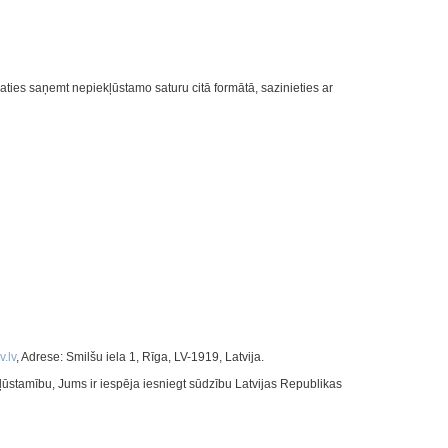
ties saņemt nepiekļūstamo saturu citā formātā, sazinieties ar
.lv
, Adrese: Smilšu iela 1, Rīga, LV-1919, Latvija.
ļūstamību, Jums ir iespēja iesniegt sūdzību Latvijas Republikas