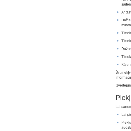
saitēm
Ar tas
Dažiem
minēt
Tīmekļ
Tīmekļ
Dažas
Tīmekļ
Kājenē
Šī
tīmekļv
Informāci
Izvērtēju
Piek
Lai saņem
Lai pi
Piekļū
augstā