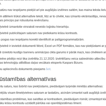
.
tatūru nav iespējams piekļūt arī pie augšējās izvēlnes saitēm, kas maina teksta liel
 attēliem trūkst alternatīvie teksti, līdz ar to cilvēki, kas izmanto ekrānlasītāju, ne
ais princips par robustuma ievērošanu.
vietnē izmantotie virsraksti neveido loģisku hierarhiju.
vietnē publicētajam saturam nav pietiekams krāsu kontrasts.
 pogas nav iespējams korekti identificēt ar palīgprogrammatūrām.
vietnē ir ievietoti dokumenti Word, Excel un PDF formātos, kas nav piekļūstami a
 izvietoto kustīgo banneru animācijas cikla garums ir pārāk mazs, kas cilvēkiem ar
ietne
pēdējo reizi tika izvērtēta
21.12.2020
. Izvērtēšanu veica sabiedrisko attiecīb
jas tehnoloģiju attīstības daļas vecākais eksperts
Kaspars Bizuns
.
mu apliecinošs dokuments pieejams
šeit
.
ļūstamības alternatīvas
tu saturu, kas šobrīd nav piekļūstams, piedāvājam turpmāk minētās alternatīvas:
ekļūtu visam tīmekļvietnes saturam ar tastatūru, aicinām izmantot saiti augšējā izv
stamības problēmas, kas saistītas ar kontrastiem, piedāvājam risināt, izmantojot 
ku krāsu kontrastu uzstādīt pārlūka vai operētājsistēmas līmenī.