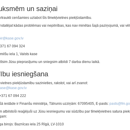
uksmēm un saziņai
traukti cenšamies uzlabot šīs
tīmekļvietnes
piekļūstamību.
nstatējat kādas problēmas vai nepilnības, kas nav minētas šajā paziņojumā, vai vēla
bir@kase.gov.lv
371 67 094 324
milšu iela 1, Valsts kase
tīsim Jūsu pieprasījumu un sniegsim atbildi
7 darba dienu laikā
.
ību iesniegšana
vietnes piekļūstamību sazinieties, rakstot, vai arī zvanot:
ase@kase.gov.lv
 +371 67 094 222
ā iestāde ir Finanšu ministrija, Tālrunis uzziņām: 67095405, E-pasts:
pasts@fm.gov
 atbilstoši reaģējuši uz Jūsu iesniegumu vai sūdzību par
tīmekļvietnes
satura piek
gam:
ga birojs: Baznīcas iela 25 Rīgā, LV-1010