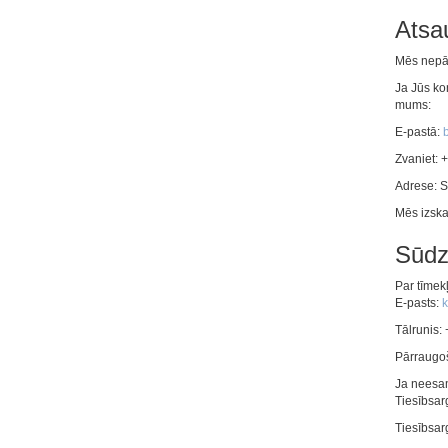
Atsa
Mēs nepār
Ja Jūs ko
mums:
E-pastā:
Zvaniet:
+
Adrese: S
Mēs izska
Sūdz
Par tīmekļ
E-pasts:
k
Tālrunis:
Pārraugoš
Ja neesam
Tiesībsar
Tiesībsar