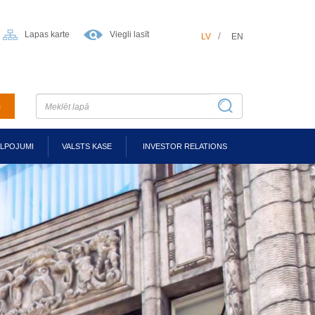
Lapas karte
Viegli lasīt
LV
EN
m
ALPOJUMI
VALSTS KASE
INVESTOR RELATIONS