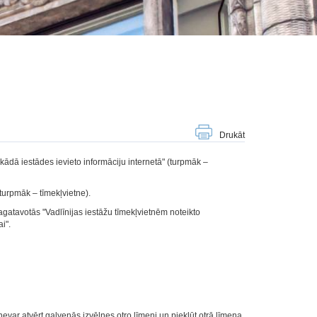
Drukāt
kādā iestādes ievieto informāciju internetā" (turpmāk –
turpmāk – tīmekļvietne).
atavotās "Vadlīnijas iestāžu tīmekļvietnēm noteikto
i"
.
 nevar atvērt galvenās izvēlnes otro līmeni un piekļūt otrā līmeņa