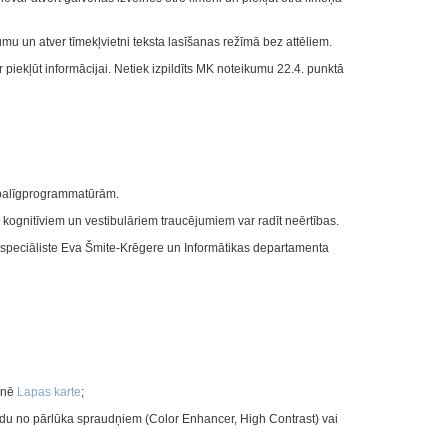
umu un atver tīmekļvietni teksta lasīšanas režīmā bez attēliem.
var piekļūt informācijai. Netiek izpildīts MK noteikumu 22.4. punktā
r palīgprogrammatūrām.
 kognitīviem un vestibulāriem traucējumiem var radīt neērtības.
u speciāliste Eva Šmite-Krēgere un Informātikas departamenta
ēlnē
Lapas karte
;
kādu no pārlūka spraudņiem (Color Enhancer, High Contrast) vai