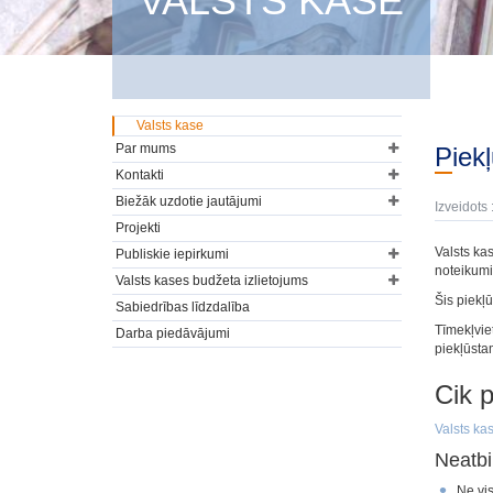
VALSTS KASE
Valsts kase
Par mums
Pie
Kontakti
Biežāk uzdotie jautājumi
Izveidots 
Projekti
Valsts ka
Publiskie iepirkumi
noteikum
Valsts kases budžeta izlietojums
Šis piekļ
Sabiedrības līdzdalība
Tīmekļvie
Darba piedāvājumi
piekļūsta
Cik p
Valsts ka
Neatbi
Ne vis