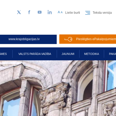
Lielie burti
Teksta versija
Sekojiet mums Twitter
Facebook
YouTube
LinkedIn
www.krajobligacijas.lv
Pieslēgties ePakalpojumie
ĀMES
VALSTS PARĀDA VADĪBA
JAUNUMI
METODIKA
PAK