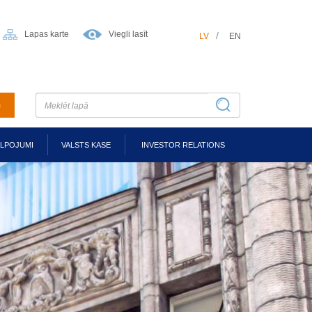
Lapas karte
Viegli lasīt
LV
EN
m
ALPOJUMI
VALSTS KASE
INVESTOR RELATIONS