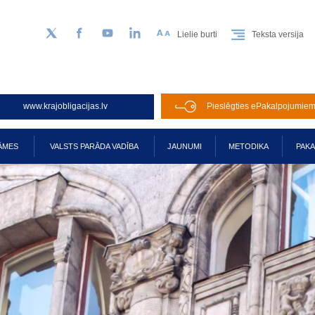
Lielie burti
Teksta versija
Sekojiet mums Twitter
Facebook
YouTube
LinkedIn
www.krajobligacijas.lv
Pieslēgties ePakalpojumie
ĀMES
VALSTS PARĀDA VADĪBA
JAUNUMI
METODIKA
PAK