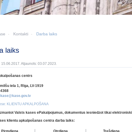
ase
Kontakti
Darba laiks
ba laiks
: 15.06.2017. Atjaunots: 03.07.2023.
apkalpošanas centrs
milšu iela 1, Rīga, LV-1919
94368
ekase@kase.gov.lv
rese: KLIENTU APKALPOŠANA
zmantot Valsts kases ePakalpojumus, dokumentus iesniedzot tikai elektroniski
ses klientu apkalpošanas centra darba laiks:
Pirmdiena
Otrdiena
Trešdiena