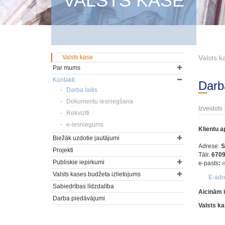
VALSTS KASE
Valsts kase
Valsts k
Par mums
Kontakti
Dar
Darba laiks
Dokumentu iesniegšana
Izveidots 
Rekvizīti
e-iesniegums
Klientu 
Biežāk uzdotie jautājumi
Adrese:
S
Projekti
Tālr.
670
Publiskie iepirkumi
e-pasts
:
Valsts kases budžeta izlietojums
E-ad
Sabiedrības līdzdalība
Aicinām i
Darba piedāvājumi
Valsts ka