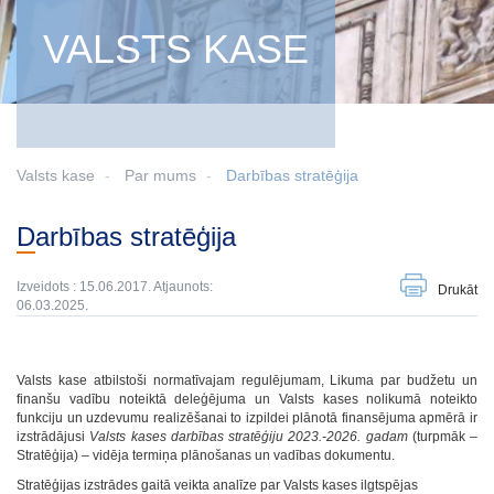
VALSTS KASE
Valsts kase
Par mums
Darbības stratēģija
Darbības stratēģija
Izveidots : 15.06.2017. Atjaunots:
Drukāt
06.03.2025.
Valsts kase atbilstoši normatīvajam regulējumam, Likuma par budžetu un
finanšu vadību noteiktā deleģējuma un Valsts kases nolikumā noteikto
funkciju un uzdevumu realizēšanai to izpildei plānotā finansējuma apmērā ir
izstrādājusi
Valsts kases darbības stratēģiju 2023.-2026. gadam
(turpmāk –
Stratēģija) – vidēja termiņa plānošanas un vadības dokumentu.
Stratēģijas izstrādes gaitā veikta analīze par Valsts kases ilgtspējas