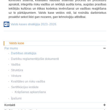
kontroles sistēma, kvalitātes vadības sistēmas procesu un procedūru
apraksti, integrēta risku vadība un iekšējā audita loma, augstas prasības
iekšējās kultūras un ētikas kodeksa ievērošanai un vadības reaģēšana
uz to pārkāpumiem. Valsts kase veidos vidi, lai rosinātu darbiniekus
proaktīvi sekot līdzi gan nozares, gan tehnoloģiju attīstībai.
Valsts kases stratēģija 2023.-2026.
Valsts kase
Par mums
Darbības stratēģija
Darbību reglamentējošie dokumenti
Vadība
Struktūra
Vēsture
Kvalitātes un risku vadība
Sertifikācijas iestāde
Krāpšanas apkarošana
Īpašumi
Kontakti