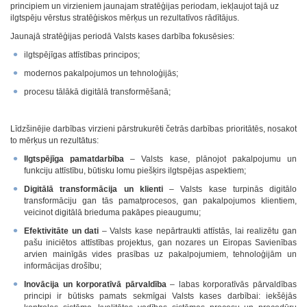
principiem un virzieniem jaunajam stratēģijas periodam, iekļaujot tajā uz
ilgtspēju vērstus stratēģiskos mērķus un rezultatīvos rādītājus.
Jaunajā stratēģijas periodā Valsts kases darbība fokusēsies:
ilgtspējīgas attīstības principos;
modernos pakalpojumos un tehnoloģijās;
procesu tālākā digitālā transformēšanā;
Līdzšinējie darbības virzieni pārstrukurēti četrās darbības prioritātēs, nosakot
to mērķus un rezultātus:
Ilgtspējīga pamatdarbība
– Valsts kase, plānojot pakalpojumu un
funkciju attīstību, būtisku lomu piešķirs ilgtspējas aspektiem;
Digitālā transformācija un klienti
– Valsts kase turpinās digitālo
transformāciju gan tās pamatprocesos, gan pakalpojumos klientiem,
veicinot digitālā brieduma pakāpes pieaugumu;
Efektivitāte un dati
– Valsts kase nepārtraukti attīstās, lai realizētu gan
pašu iniciētos attīstības projektus, gan nozares un Eiropas Savienības
arvien mainīgās vides prasības uz pakalpojumiem, tehnoloģijām un
informācijas drošību;
Inovācija un korporatīvā pārvaldība
– labas korporatīvās pārvaldības
principi ir būtisks pamats sekmīgai Valsts kases darbībai: iekšējās