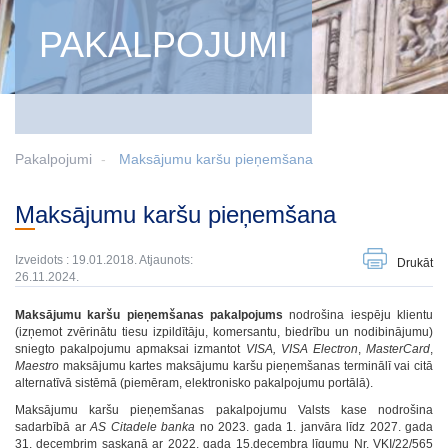
PAKALPOJUMI
Pakalpojumi
Maksājumu karšu pieņemšana
Maksājumu karšu pieņemšana
Izveidots : 19.01.2018. Atjaunots:
Drukāt
26.11.2024.
Maksājumu karšu pieņemšanas pakalpojums
nodrošina iespēju klientu
(izņemot zvērinātu tiesu izpildītāju, komersantu, biedrību un nodibinājumu)
sniegto pakalpojumu apmaksai izmantot
VISA, VISA Electron
,
MasterCard
,
Maestro
maksājumu kartes maksājumu karšu pieņemšanas terminālī vai citā
alternatīvā sistēmā (piemēram, elektronisko pakalpojumu portālā).
Maksājumu karšu pieņemšanas pakalpojumu Valsts kase nodrošina
sadarbībā ar
AS Citadele banka
no 2023. gada 1. janvāra līdz 2027. gada
31. decembrim saskaņā ar 2022. gada 15.decembra līgumu Nr. VKI/22/565