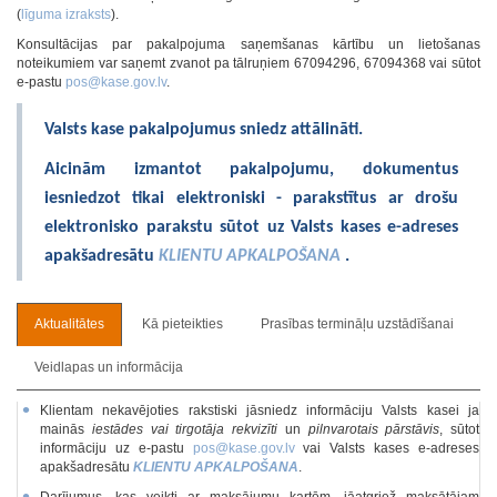
(
līguma izraksts
).
Konsultācijas par pakalpojuma saņemšanas kārtību un lietošanas
noteikumiem var saņemt zvanot pa tālruņiem 67094296, 67094368 vai sūtot
e-pastu
pos@kase.gov.lv
.
Valsts kase pakalpojumus sniedz attālināti.
Aicinām izmantot pakalpojumu, dokumentus
iesniedzot tikai elektroniski - parakstītus ar drošu
elektronisko parakstu sūtot uz Valsts kases e-adreses
apakšadresātu
KLIENTU APKALPOŠANA
.
Aktualitātes
Kā pieteikties
Prasības termināļu uzstādīšanai
Veidlapas un informācija
Klientam nekavējoties rakstiski jāsniedz informāciju Valsts kasei ja
mainās
iestādes vai tirgotāja rekvizīti
un
pilnvarotais pārstāvis
, sūtot
informāciju uz e-pastu
pos@kase.gov.lv
vai Valsts kases e-adreses
apakšadresātu
KLIENTU APKALPOŠANA
.