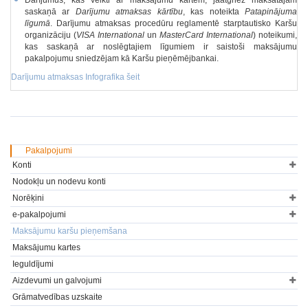
Darījumus, kas veikti ar maksājumu kartēm, jāatgriež maksātājam
saskaņā ar
Darījumu atmaksas kārtību
, kas noteikta
Patapinājuma
līgumā
. Darījumu atmaksas procedūru reglamentē starptautisko Karšu
organizāciju (
VISA International
un
MasterCard International
) noteikumi,
kas saskaņā ar noslēgtajiem līgumiem ir saistoši maksājumu
pakalpojumu sniedzējam kā Karšu pieņēmējbankai.
Darījumu atmaksas Infografika šeit
Pakalpojumi
Konti
Nodokļu un nodevu konti
Norēķini
e-pakalpojumi
Maksājumu karšu pieņemšana
Maksājumu kartes
Ieguldījumi
Aizdevumi un galvojumi
Grāmatvedības uzskaite