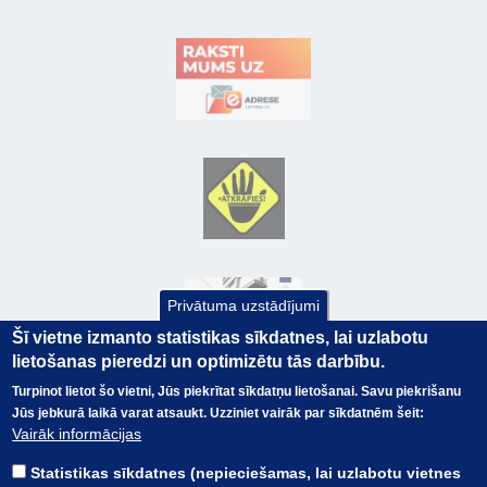
Privātuma uzstādījumi
Šī vietne izmanto statistikas sīkdatnes, lai uzlabotu
lietošanas pieredzi un optimizētu tās darbību.
Turpinot lietot šo vietni, Jūs piekrītat sīkdatņu lietošanai. Savu piekrišanu
Jūs jebkurā laikā varat atsaukt. Uzziniet vairāk par sīkdatnēm šeit:
© Valsts kase 2017
EK GRĀMATVEDĪBAS KURSS
Vairāk informācijas
SAITES
Visas tiesības
rezervētas.
SAISTĪBU ATRUNA
Statistikas sīkdatnes (nepieciešamas, lai uzlabotu vietnes
TERMINI