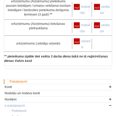
eAizņēmumu (Aizņēmumu) pieteikums
jaunam lietotājam / izmaiņu veikšanai esošam
instruk
veidla
lietotājam / beidzoties pieteikuma derīguma
cija
pa
termiņam (3 gadi)
**
eAizņēmumu (Aizņēmumu) lietošanas
instruk
veidla
pārtraukšana
cija
pa
ceļved
eAizņēmumu
Lietotāja ceļvedis
is
** pieteikuma izpilde tiek veikta 3 darba dienu laikā no tā reģistrēšanas
dienas Valsts kasē
Pakalpojumi
Konti
Nodokļu un nodevu konti
Norēķini
e-pakalpojumi
Pieteikumi