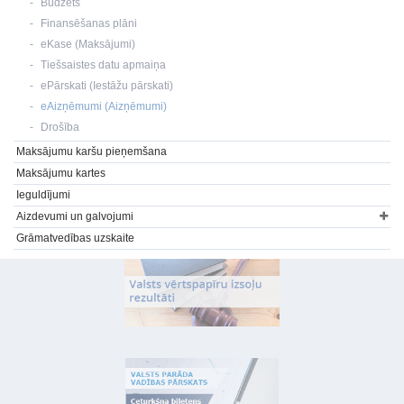
Budžets
Finansēšanas plāni
eKase (Maksājumi)
Tiešsaistes datu apmaiņa
ePārskati (Iestāžu pārskati)
eAizņēmumi (Aizņēmumi)
Drošība
Maksājumu karšu pieņemšana
Maksājumu kartes
Ieguldījumi
Aizdevumi un galvojumi
Grāmatvedības uzskaite