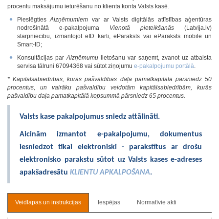
procentu maksājumu ieturēšanu no klienta konta Valsts kasē.
Pieslēgties
Aizņēmumiem
var ar Valsts digitālās attīstības aģentūras
nodrošinātā e-pakalpojuma
Vienotā pieteikšanās
(Latvija.lv)
starpniecību, izmantojot eID karti, eParaksts vai eParaksts mobile un
Smart-ID;
Konsultācijas par
Aizņēmumu
lietošanu var saņemt, zvanot uz atbalsta
servisa tālruni 67094368 vai sūtot ziņojumu
e-pakalpojumu portālā
.
* Kapitālsabiedrības, kurās pašvaldības daļa pamatkapitālā pārsniedz 50
procentus, un vairāku pašvaldību veidotām kapitālsabiedrībām, kurās
pašvaldību daļa pamatkapitālā kopsummā pārsniedz 65 procentus.
Valsts kase pakalpojumus sniedz attālināti.
Aicinām izmantot e-pakalpojumu, dokumentus
iesniedzot tikai elektroniski - parakstītus ar drošu
elektronisko parakstu sūtot uz Valsts kases e-adreses
apakšadresātu
KLIENTU APKALPOŠANA
.
Veidlapas un instrukcijas
Iespējas
Normatīvie akti