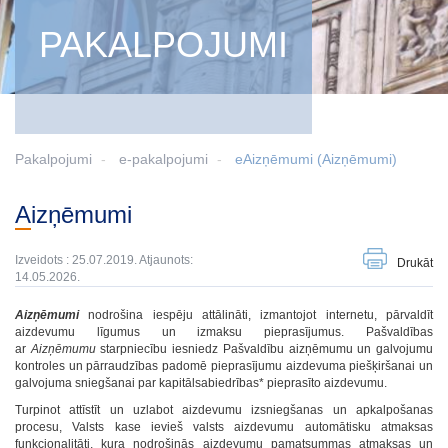
PAKALPOJUMI
Pakalpojumi
e-pakalpojumi
eAizņēmumi (Aizņēmumi)
Aizņēmumi
Izveidots : 25.07.2019. Atjaunots:
Drukāt
14.05.2026.
Aizņēmumi
nodrošina iespēju attālināti, izmantojot internetu, pārvaldīt
aizdevumu līgumus un izmaksu pieprasījumus. Pašvaldības
ar
Aizņēmumu
starpniecību iesniedz Pašvaldību aizņēmumu un galvojumu
kontroles un pārraudzības padomē pieprasījumu aizdevuma piešķiršanai un
galvojuma sniegšanai par kapitālsabiedrības* pieprasīto aizdevumu.
Turpinot attīstīt un uzlabot aizdevumu izsniegšanas un apkalpošanas
procesu, Valsts kase ievieš valsts aizdevumu automātisku atmaksas
funkcionalitāti, kura nodrošinās aizdevumu pamatsummas atmaksas un