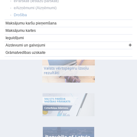
ePārskati (Iestāžu pārskati)
eAizņēmumi (Aizņēmumi)
Drošība
Maksājumu karšu pieņemšana
Maksājumu kartes
Ieguldījumi
Aizdevumi un galvojumi
Grāmatvedības uzskaite