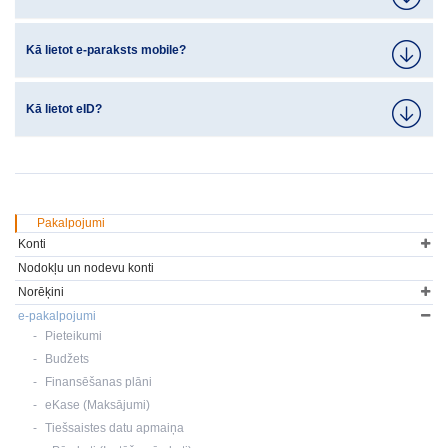
Kā lietot e-paraksts mobile?
Kā lietot eID?
Pakalpojumi
Konti
Nodokļu un nodevu konti
Norēķini
e-pakalpojumi
Pieteikumi
Budžets
Finansēšanas plāni
eKase (Maksājumi)
Tiešsaistes datu apmaiņa