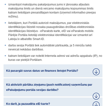
izmantojot maksājumu pakalpojumus jums ir jānosaka atļautais
maksājuma limits un dienā veicamo maksājumu kopsummas limits
katram lietotājam piesaistītajam kontam (izņemot informatīvo pieejas
režīmu).
lietotājiem, kuri Portālā autorizē maksājumus, par elektroniskās
identifikācijas līdzekli nosaka paaugstinātas drošības elektroniskās
identifikācijas līdzekļus - eParaksts karte, eID vai eParaksts mobile.
Pārējie Portāla lietotāji elektroniskai identifikācijai var izmantot arī
Latvija.lv atbalstīto Smart-ID.
darba sesija Portālā tiek automātiski pārtraukta, ja 5 minūšu laikā
neveicat nekādas darbības.
katram lietotājam var noteikt Interneta adresi vai adrešu apgabalu (IP), no
kuras var piekļūt Portālam.
Kā pasargāt savus datus un finanses lietojot Portālu?
Kā aktivizēt pārlūka ziņojumu (push notification) saņemšanu par
ePakalpojumu portāla sesijas darbību?
Ko darīt, ja pazaudēta eID karte?