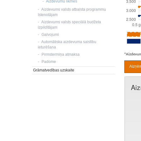
Aizdevumu likmes
Aizdevums valsts atbalsta programmu
īstenotājam
Aizdevums valsts speciālā budžeta
izpildītājam
Galvojumi
Automātiska aizdevuma saistību
ieturēšana
*
Pirmstermiņa atmaksa
Aizdevuma
Padome
Aizņēm
Grāmatvedības uzskaite