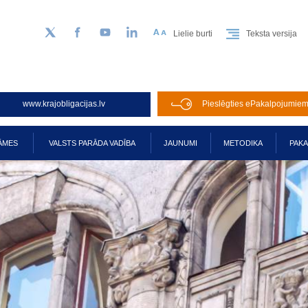
Lielie burti
Teksta versija
Sekojiet mums Twitter
Facebook
YouTube
LinkedIn
www.krajobligacijas.lv
Pieslēgties ePakalpojumie
ĀMES
VALSTS PARĀDA VADĪBA
JAUNUMI
METODIKA
PAK