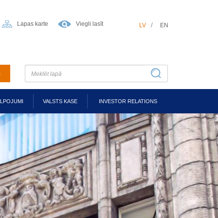
Lapas karte
Viegli lasīt
LV
EN
m
ALPOJUMI
VALSTS KASE
INVESTOR RELATIONS