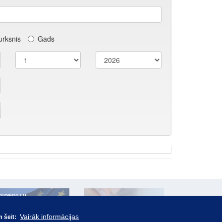
Vairāk informācijas
m šeit: