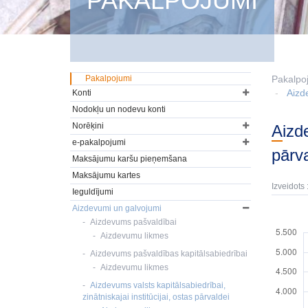
PAKALPOJUMI
Pakalpojumi
Pakalpo
Aizd
Konti
Nodokļu un nodevu konti
Norēķini
Aizdevumu likmes valsts kapitālsabiedrībām, zinātniskajām institūcijām, ostu
e-pakalpojumi
pārv
Maksājumu karšu pieņemšana
Maksājumu kartes
Izveidots 
Ieguldījumi
Aizdevumi un galvojumi
Aizdevums pašvaldībai
Aizdevumu likmes
Aizdevums pašvaldības kapitālsabiedrībai
Aizdevumu likmes
Aizdevums valsts kapitālsabiedrībai,
zinātniskajai institūcijai, ostas pārvaldei