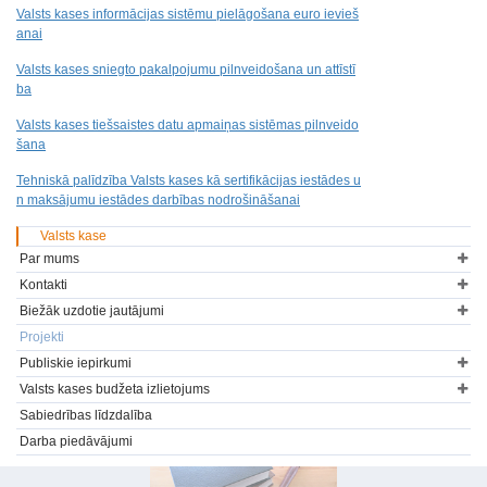
Valsts kases informācijas sistēmu pielāgošana euro ievieš
anai
Valsts kases sniegto pakalpojumu pilnveidošana un attīstī
ba
Valsts kases tiešsaistes datu apmaiņas sistēmas pilnveido
šana
Tehniskā palīdzība Valsts kases kā sertifikācijas iestādes u
n maksājumu iestādes darbības nodrošināšanai
Valsts kase
Par mums
Kontakti
Biežāk uzdotie jautājumi
Projekti
Publiskie iepirkumi
Valsts kases budžeta izlietojums
Sabiedrības līdzdalība
Darba piedāvājumi