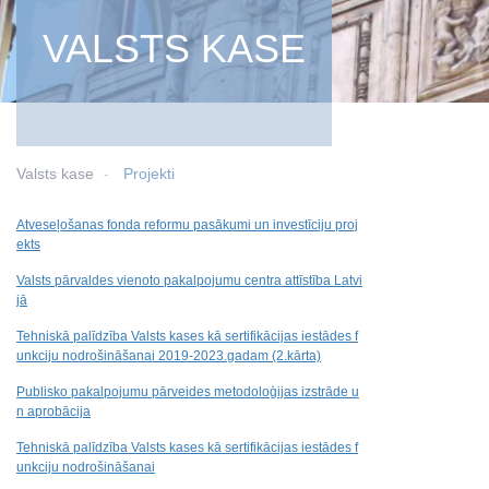
VALSTS KASE
Valsts kase
Projekti
Atveseļošanas fonda reformu pasākumi un investīciju proj
ekts
Valsts pārvaldes vienoto pakalpojumu centra attīstība Latvi
jā
Tehniskā palīdzība Valsts kases kā sertifikācijas iestādes f
unkciju nodrošināšanai 2019-2023.gadam (2.kārta)
Publisko pakalpojumu pārveides metodoloģijas izstrāde u
n aprobācija
Tehniskā palīdzība Valsts kases kā sertifikācijas iestādes f
unkciju nodrošināšanai