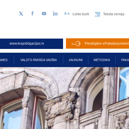
Lielie burti
Teksta versija
Sekojiet mums Twitter
Facebook
YouTube
LinkedIn
www.krajobligacijas.lv
Pieslēgties ePakalpojumie
ĀMES
VALSTS PARĀDA VADĪBA
JAUNUMI
METODIKA
PAK