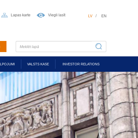
Lapas karte
Viegli lasīt
LV
EN
m
ALPOJUMI
VALSTS KASE
INVESTOR RELATIONS