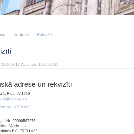
ase
Kontakti
Rekvizīti
izīti
: 15.06.2017. Atjaunots: 15.05.2023.
iskā adrese un rekvizīti
la 1, Rīga, LV-1919
asts@kase.gov.lv
ese: VALSTS KASE
ijas Nr.: 90000597275
tāde: Valsts kase
estādes BIC: TRELLV22