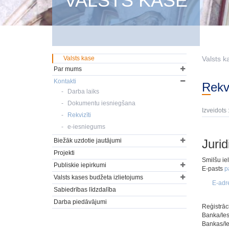
VALSTS KASE
Valsts kase
Valsts k
Par mums
Kontakti
Rekv
Darba laiks
Dokumentu iesniegšana
Izveidots 
Rekvizīti
e-iesniegums
Biežāk uzdotie jautājumi
Jurid
Projekti
Smilšu ie
Publiskie iepirkumi
E-pasts
p
Valsts kases budžeta izlietojums
E-adr
Sabiedrības līdzdalība
Darba piedāvājumi
Reģistrāc
Banka/Ies
Bankas/I