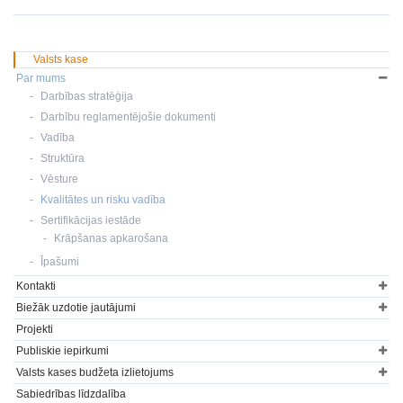
Valsts kase
Par mums
Darbības stratēģija
Darbību reglamentējošie dokumenti
Vadība
Struktūra
Vēsture
Kvalitātes un risku vadība
Sertifikācijas iestāde
Krāpšanas apkarošana
Īpašumi
Kontakti
Biežāk uzdotie jautājumi
Projekti
Publiskie iepirkumi
Valsts kases budžeta izlietojums
Sabiedrības līdzdalība