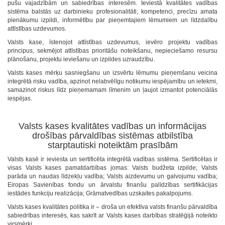
pušu vajadzībām un sabiedrības interesēm. Ieviestā kvalitātes vadības
sistēma balstās uz darbinieku profesionalitāti, kompetenci, precīzu amata
pienākumu izpildi, informētību par pieņemtajiem lēmumiem un līdzdalību
attīstības uzdevumos.
Valsts kase, īstenojot attīstības uzdevumus, ievēro projektu vadības
principus, sekmējot attīstības prioritāšu noteikšanu, nepieciešamo resursu
plānošanu, projektu ieviešanu un izpildes uzraudzību.
Valsts kases mērķu sasniegšanu un izsvērtu lēmumu pieņemšanu veicina
integrētā risku vadība, apzinot nelabvēlīgu notikumu iespējamību un ietekmi,
samazinot riskus līdz pieņemamam līmenim un ļaujot izmantot potenciālās
iespējas.
Valsts kases kvalitātes vadības un informācijas
drošības pārvaldības sistēmas atbilstība
starptautiski noteiktām prasībām
Valsts kasē ir ieviesta un sertificēta integrētā vadības sistēma. Sertificētas ir
visas Valsts kases pamatdarbības jomas: Valsts budžeta izpilde; Valsts
parāda un naudas līdzekļu vadība; Valsts aizdevumu un galvojumu vadība;
Eiropas Savienības fondu un ārvalstu finanšu palīdzības sertifikācijas
iestādes funkciju realizācija; Grāmatvedības uzskaites pakalpojums.
Valsts kases kvalitātes politika ir – droša un efektīva valsts finanšu pārvaldība
sabiedrības interesēs, kas sakrīt ar Valsts kases darbības stratēģijā noteikto
virsmērķi.