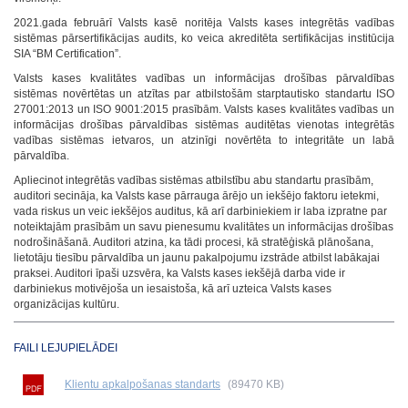
2021.gada februārī Valsts kasē noritēja Valsts kases integrētās vadības
sistēmas pārsertifikācijas audits, ko veica akreditēta sertifikācijas institūcija
SIA “BM Certification”.
Valsts kases kvalitātes vadības un informācijas drošības pārvaldības
sistēmas novērtētas un atzītas par atbilstošām starptautisko standartu ISO
27001:2013 un ISO 9001:2015 prasībām. Valsts kases kvalitātes vadības un
informācijas drošības pārvaldības sistēmas auditētas vienotas integrētās
vadības sistēmas ietvaros, un atzinīgi novērtēta to integritāte un labā
pārvaldība.
Apliecinot integrētās vadības sistēmas atbilstību abu standartu prasībām,
auditori secināja, ka Valsts kase pārrauga ārējo un iekšējo faktoru ietekmi,
vada riskus un veic iekšējos auditus, kā arī darbiniekiem ir laba izpratne par
noteiktajām prasībām un savu pienesumu kvalitātes un informācijas drošības
nodrošināšanā. Auditori atzina, ka tādi procesi, kā stratēģiskā plānošana,
lietotāju tiesību pārvaldība un jaunu pakalpojumu izstrāde atbilst labākajai
praksei. Auditori īpaši uzsvēra, ka Valsts kases iekšējā darba vide ir
darbiniekus motivējoša un iesaistoša, kā arī uzteica Valsts kases
organizācijas kultūru.
FAILI LEJUPIELĀDEI
Klientu apkalpošanas standarts
(89470 KB)