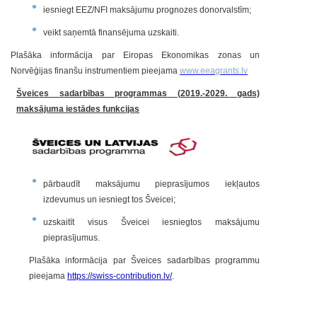
iesniegt EEZ/NFI maksājumu prognozes donorvalstīm;
veikt saņemtā finansējuma uzskaiti.
Plašāka informācija par Eiropas Ekonomikas zonas un
Norvēģijas finanšu instrumentiem pieejama
www.eeagrants.lv
Šveices sadarbības programmas (2019.-2029. gads)
maksājuma iestādes funkcijas
pārbaudīt maksājumu pieprasījumos iekļautos
izdevumus un iesniegt tos Šveicei;
uzskaitīt visus Šveicei iesniegtos maksājumu
pieprasījumus.
Plašāka informācija par
Šveices sadarbības programmu
pieejama
https://swiss-contribution.lv/
.