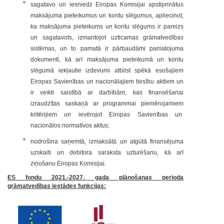
sagatavo un iesniedz Eiropas Komisijai apstiprinātus
maksājuma pieteikumus un kontu slēgumus, apliecinot,
ka maksājuma pieteikums un kontu slēgums ir pareizs
un sagatavots, izmantojot uzticamas grāmatvedības
sistēmas, un to pamatā ir pārbaudāmi pamatojuma
dokumenti, kā arī maksājuma pieteikumā un kontu
slēgumā iekļautie izdevumi atbilst spēkā esošajiem
Eiropas Savienības un nacionālajiem tiesību aktiem un
ir veikti saistībā ar darbībām, kas finansēšanai
izraudzītas saskaņā ar programmai piemērojamiem
kritērijiem un ievērojot Eiropas Savienības un
nacionālos normatīvos aktus;
nodrošina saņemtā, izmaksātā un atgūtā finansējuma
uzskaiti un debitora saraksta uzturēšanu, kā arī
ziņošanu Eiropas Komisijai.
ES fondu 2021.-2027. gada plānošanas perioda
grāmatvedības iestādes funkcijas: