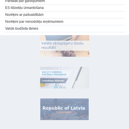
Pārskati par galvojumiem
ES līdzekļu izmantošana
Norēķini ar pašvaldībām
Norēķini par nenodokļu ieņēmumiem
Valsts budžeta tāmes