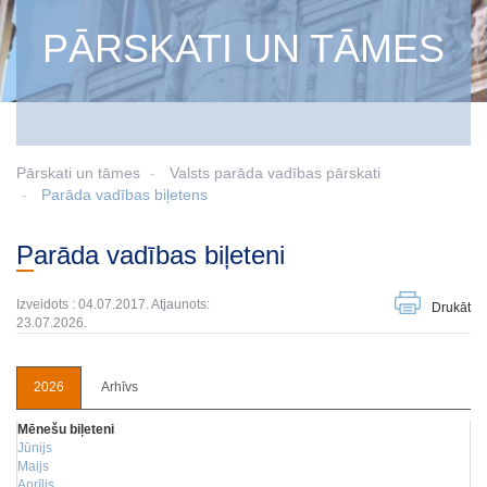
PĀRSKATI UN TĀMES
Pārskati un tāmes
Valsts parāda vadības pārskati
Parāda vadības biļetens
Parāda vadības biļeteni
Izveidots : 04.07.2017. Atjaunots:
Drukāt
23.07.2026.
2026
Arhīvs
Mēnešu biļeteni
Jūnijs
Maijs
Aprīlis