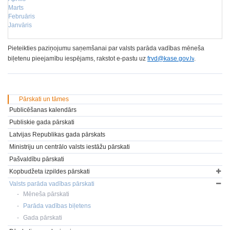
Marts
Februāris
Janvāris
Pieteikties paziņojumu saņemšanai par valsts parāda vadības mēneša
biļetenu pieejamību iespējams, rakstot e-pastu uz
frvd@kase.gov.lv
.
Pārskati un tāmes
Publicēšanas kalendārs
Publiskie gada pārskati
Latvijas Republikas gada pārskats
Ministriju un centrālo valsts iestāžu pārskati
Pašvaldību pārskati
Kopbudžeta izpildes pārskati
Valsts parāda vadības pārskati
Mēneša pārskati
Parāda vadības biļetens
Gada pārskati