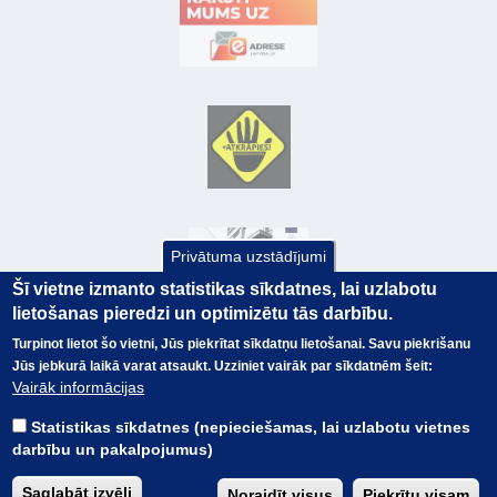
Privātuma uzstādījumi
Šī vietne izmanto statistikas sīkdatnes, lai uzlabotu
lietošanas pieredzi un optimizētu tās darbību.
Turpinot lietot šo vietni, Jūs piekrītat sīkdatņu lietošanai. Savu piekrišanu
Jūs jebkurā laikā varat atsaukt. Uzziniet vairāk par sīkdatnēm šeit:
© Valsts kase 2017
EK GRĀMATVEDĪBAS KURSS
Vairāk informācijas
SAITES
Visas tiesības
rezervētas.
SAISTĪBU ATRUNA
Statistikas sīkdatnes (nepieciešamas, lai uzlabotu vietnes
TERMINI
darbību un pakalpojumus)
KONTAKTI
BUJ
Saglabāt izvēli
Noraidīt visus
Piekrītu visam