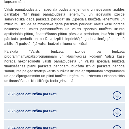
kopsummām.
Valsts pamatbudžeta un speciālā budžeta ieņēmumu un izdevumu izpildes
pārskatos “Ministrijas pamatbudžeta ieņēmumu un izdevumu izpilde
saimnieciskā gada pārskata periodā” un „Speciālā budžeta ieņēmumu un
izdevumu izpilde saimnieciskā gada pārskata periodā” Valsts kase norāda
nekonsolidētu valsts pamatbudžeta un valsts speciālā budžeta likumā
apstiprināto plānu, finansēšanas plānu pārskata periodam, budžeta izpildi
pārskata periodā un budžeta izpildi iepriekšējā gada attiecīgajā periodā
atbilstoši gadskārtējā valsts budžeta likuma struktūrai.
Pārskatā “Valsts budžeta izpilde pa budžeta
programmām/apakšprogrammām un klasifikācijas kodiem” Valsts kase
norāda nekonsolidētu valsts pamatbudžeta un valsts speciālā budžeta
finansēšanas plānu pārskata periodam, budžeta izpildi pārskata periodā
sadalījumā pa gadskārtējā valsts budžeta likumā apstiprinātām programmām
un apakšprogrammām un pilnā budžetu ieņēmumu, izdevumu ekonomiskās
un finansēšanas klasifikāciju kodu griezumā.
2026.gada ceturkšņa pārskati
2025.gada ceturkšņa pārskati
2024.gada ceturkšņa pārskati