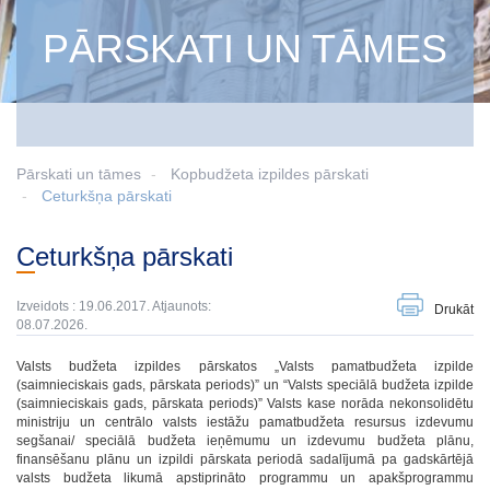
PĀRSKATI UN TĀMES
Pārskati un tāmes
Kopbudžeta izpildes pārskati
Ceturkšņa pārskati
Ceturkšņa pārskati
Izveidots : 19.06.2017. Atjaunots:
Drukāt
08.07.2026.
Valsts budžeta izpildes pārskatos „Valsts pamatbudžeta izpilde
(saimnieciskais gads, pārskata periods)” un “Valsts speciālā budžeta izpilde
(saimnieciskais gads, pārskata periods)” Valsts kase norāda nekonsolidētu
ministriju un centrālo valsts iestāžu pamatbudžeta resursus izdevumu
segšanai/ speciālā budžeta ieņēmumu un izdevumu budžeta plānu,
finansēšanu plānu un izpildi pārskata periodā sadalījumā pa gadskārtējā
valsts budžeta likumā apstiprināto programmu un apakšprogrammu