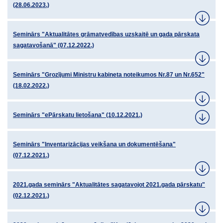
(28.06.2023.)
Seminārs "Aktualitātes grāmatvedības uzskaitē un gada pārskata
sagatavošanā" (07.12.2022.)
Seminārs "Grozījumi Ministru kabineta noteikumos Nr.87 un Nr.652"
(18.02.2022.)
Seminārs "ePārskatu lietošana" (10.12.2021.)
Seminārs "Inventarizācijas veikšana un dokumentēšana"
(07.12.2021.)
2021.gada seminārs "Aktualitātes sagatavojot 2021.gada pārskatu"
(02.12.2021.)