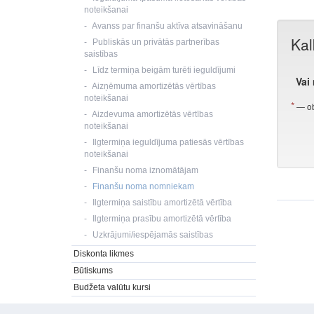
noteikšanai
Avanss par finanšu aktīva atsavināšanu
Publiskās un privātās partnerības
saistības
Līdz termiņa beigām turēti ieguldījumi
Aizņēmuma amortizētās vērtības
noteikšanai
Aizdevuma amortizētās vērtības
noteikšanai
Ilgtermiņa ieguldījuma patiesās vērtības
noteikšanai
Finanšu noma iznomātājam
Finanšu noma nomniekam
Ilgtermiņa saistību amortizētā vērtība
Ilgtermiņa prasību amortizētā vērtība
Uzkrājumi/iespējamās saistības
Diskonta likmes
Būtiskums
Budžeta valūtu kursi