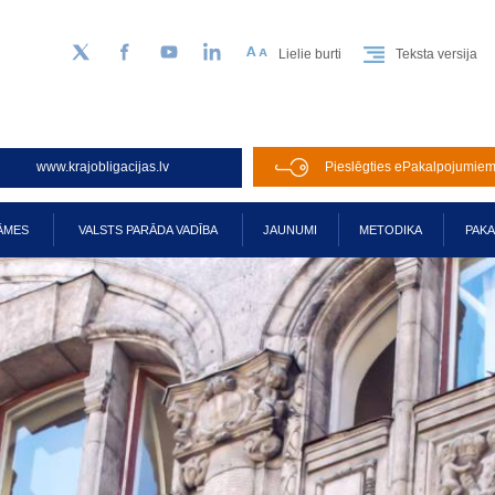
Lielie burti
Teksta versija
Sekojiet mums Twitter
Facebook
YouTube
LinkedIn
www.krajobligacijas.lv
Pieslēgties ePakalpojumie
ĀMES
VALSTS PARĀDA VADĪBA
JAUNUMI
METODIKA
PAK