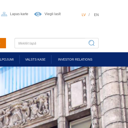
Lapas karte
Viegli lasīt
LV
EN
m
ALPOJUMI
VALSTS KASE
INVESTOR RELATIONS