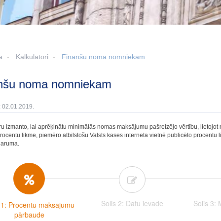
a
Kalkulatori
Finanšu noma nomniekam
anšu noma nomniekam
: 02.01.2019.
ru izmanto, lai aprēķinātu minimālās nomas maksājumu pašreizējo vērtību, lietojot
rocentu likme, piemēro atbilstošu Valsts kases interneta vietnē publicēto procentu li
garuma.