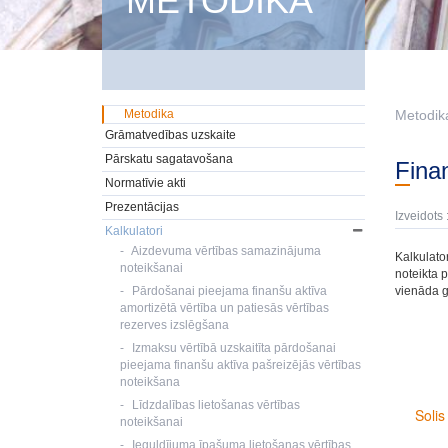
METODIKA
Metodika
Metodik
Grāmatvedības uzskaite
Pārskatu sagatavošana
Fin
Normatīvie akti
Prezentācijas
Izveidots 
Kalkulatori
Aizdevuma vērtības samazinājuma
Kalkulato
noteikšanai
noteikta p
Pārdošanai pieejama finanšu aktīva
vienāda 
amortizētā vērtība un patiesās vērtības
rezerves izslēgšana
Izmaksu vērtībā uzskaitīta pārdošanai
pieejama finanšu aktīva pašreizējās vērtības
noteikšana
Līdzdalības lietošanas vērtības
noteikšanai
Ieguldījuma īpašuma lietošanas vērtības