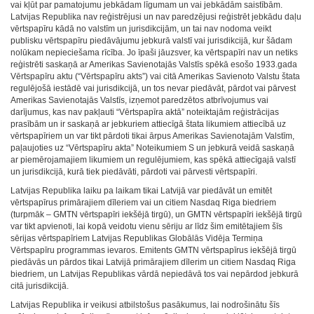
vai kļūt par pamatojumu jebkādam līgumam un vai jebkādām saistībām.
Latvijas Republika nav reģistrējusi un nav paredzējusi reģistrēt jebkādu daļu
vērtspapīru kādā no valstīm un jurisdikcijām, un tai nav nodoma veikt
publisku vērtspapīru piedāvājumu jebkurā valstī vai jurisdikcijā, kur šādam
nolūkam nepieciešama rīcība. Jo īpaši jāuzsver, ka vērtspapīri nav un netiks
reģistrēti saskaņā ar Amerikas Savienotajās Valstīs spēkā esošo 1933.gada
Vērtspapīru aktu (“Vērtspapīru akts”) vai citā Amerikas Savienoto Valstu štata
regulējošā iestādē vai jurisdikcijā, un tos nevar piedāvāt, pārdot vai pārvest
Amerikas Savienotajās Valstīs, izņemot paredzētos atbrīvojumus vai
darījumus, kas nav pakļauti “Vērtspapīra aktā” noteiktajām reģistrācijas
prasībām un ir saskaņā ar jebkuriem attiecīgā štata likumiem attiecībā uz
vērtspapīriem un var tikt pārdoti tikai ārpus Amerikas Savienotajām Valstīm,
paļaujoties uz “Vērtspapīru akta” Noteikumiem S un jebkurā veidā saskaņā
ar piemērojamajiem likumiem un regulējumiem, kas spēkā attiecīgajā valstī
un jurisdikcijā, kurā tiek piedāvāti, pārdoti vai pārvesti vērtspapīri.
Latvijas Republika laiku pa laikam tikai Latvijā var piedāvāt un emitēt
vērtspapīrus primārajiem dīleriem vai un citiem Nasdaq Riga biedriem
(turpmāk – GMTN vērtspapīri iekšējā tirgū), un GMTN vērtspapīri iekšējā tirgū
var tikt apvienoti, lai kopā veidotu vienu sēriju ar līdz šim emitētajiem šīs
sērijas vērtspapīriem Latvijas Republikas Globālās Vidēja Termiņa
Vērtspapīru programmas ievaros. Emitents GMTN vērtspapīrus iekšējā tirgū
piedāvās un pārdos tikai Latvijā primārajiem dīlerim un citiem Nasdaq Riga
biedriem, un Latvijas Republikas vārdā nepiedāvā tos vai nepārdod jebkurā
citā jurisdikcijā.
Latvijas Republika ir veikusi atbilstošus pasākumus, lai nodrošinātu šīs