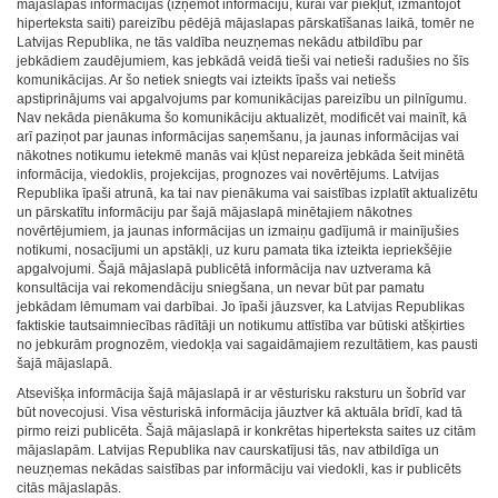
mājaslapas informācijas (izņemot informāciju, kurai var piekļūt, izmantojot
hiperteksta saiti) pareizību pēdējā mājaslapas pārskatīšanas laikā, tomēr ne
Latvijas Republika, ne tās valdība neuzņemas nekādu atbildību par
jebkādiem zaudējumiem, kas jebkādā veidā tieši vai netieši radušies no šīs
komunikācijas. Ar šo netiek sniegts vai izteikts īpašs vai netiešs
apstiprinājums vai apgalvojums par komunikācijas pareizību un pilnīgumu.
Nav nekāda pienākuma šo komunikāciju aktualizēt, modificēt vai mainīt, kā
arī paziņot par jaunas informācijas saņemšanu, ja jaunas informācijas vai
nākotnes notikumu ietekmē manās vai kļūst nepareiza jebkāda šeit minētā
informācija, viedoklis, projekcijas, prognozes vai novērtējums. Latvijas
Republika īpaši atrunā, ka tai nav pienākuma vai saistības izplatīt aktualizētu
un pārskatītu informāciju par šajā mājaslapā minētajiem nākotnes
novērtējumiem, ja jaunas informācijas un izmaiņu gadījumā ir mainījušies
notikumi, nosacījumi un apstākļi, uz kuru pamata tika izteikta iepriekšējie
apgalvojumi. Šajā mājaslapā publicētā informācija nav uztverama kā
konsultācija vai rekomendāciju sniegšana, un nevar būt par pamatu
jebkādam lēmumam vai darbībai. Jo īpaši jāuzsver, ka Latvijas Republikas
faktiskie tautsaimniecības rādītāji un notikumu attīstība var būtiski atšķirties
no jebkurām prognozēm, viedokļa vai sagaidāmajiem rezultātiem, kas pausti
šajā mājaslapā.
Atsevišķa informācija šajā mājaslapā ir ar vēsturisku raksturu un šobrīd var
būt novecojusi. Visa vēsturiskā informācija jāuztver kā aktuāla brīdī, kad tā
pirmo reizi publicēta. Šajā mājaslapā ir konkrētas hiperteksta saites uz citām
mājaslapām. Latvijas Republika nav caurskatījusi tās, nav atbildīga un
neuzņemas nekādas saistības par informāciju vai viedokli, kas ir publicēts
citās mājaslapās.