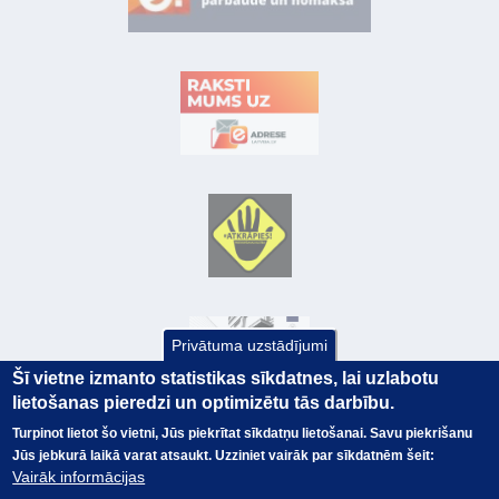
Privātuma uzstādījumi
Šī vietne izmanto statistikas sīkdatnes, lai uzlabotu
lietošanas pieredzi un optimizētu tās darbību.
Turpinot lietot šo vietni, Jūs piekrītat sīkdatņu lietošanai. Savu piekrišanu
Jūs jebkurā laikā varat atsaukt. Uzziniet vairāk par sīkdatnēm šeit:
© Valsts kase 2017
EK GRĀMATVEDĪBAS KURSS
Vairāk informācijas
SAITES
Visas tiesības