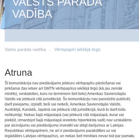
VALSTS PARĀDA
VADĪBA
Valsts parāda vadība
Vērtspapīri iekšējā tirgū
Atruna
Šī komunikācija nav piedāvājams jebkuru vērtspapīru pārdošanai vai
pirkšanai (tas ietver arī GMTN vērtspapīrus iekšējā tirgū (kā jau zemāk
minēts), neskatoties, kuru no terminiem šeit lieto) Amerikas Savienotajās
Valstīs vai jebkurā citā jurisdikcijā. Šo komunikāciju nav paredzēts publicēt,
darīt pieejamu, izplatīt, tieši vai netieši, Amerikas Savienotajās Valstīs,
Austrālijā, Kanādā, Japānā vai jebkurā citā jurisdikcijā, kurā to darīt būtu
nelikumīgi. Nekas šajā mājaslapā (vai jebkurā citā mājaslapā, kurai var
piekļūt, izmantojot šajā mājaslapā ievietotu hiperteksta saiti) nav uzskatāms
par aicinājumu vai piedāvājumu investēt vai slēgt darījumus ar Latvijas
Republikas vērtspapīriem, ne arī ir piedāvājums parakstīties uz vai
iegādāties Latvijas vērtspapīrus, un nekas šeit minētais nevar būt par pamatu