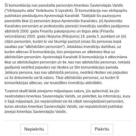
Šī komunikācija nav paredzēta personām Amerikas Savienotajās Valstīs
(“Vērtspapīru akta” Noteikumu S izpratnē). Šī komunikācija nav vērtspapīru
publiskais piedāvājums Apvienotajā Karalistē. Tādējādi šis paziņojums
paredzēts tikai (i) personām ārpus Apvienotās Karalistes, (ii) Apvienotās
Karalistes personām ar profesionālu pieredzi investīciju saistītos jautājumos
atbilstoši 2000. gada Finanšu pakalpojumu un tirgus akta (Finanšu
veicināšana) 2005. gada rīkojuma (Rīkojums) 19. panta 5. punktam un (iii)
citām personām, kurām to var likumīgi paziņot (visas šīs personas kopā
sauktas par "atbilstošām personām"). Jebkādas investīciju darbības, uz
kurām attiecas šī komunikācija, būs pieejamas un attieksies tikai uz
atbilstošām personām. Apvienotajā Karalistē šī komunikācija ir attiecināma
tikai uz atbilstošajām personām un tie, kas nav atbilstošās personas, nekādā
gadījumā nedrīkst paļauties vai rīkoties uz šīm komunikācijas pamata.
Jebkura persona, kas nav atbilstošā persona, nedrīkst rīkoties vai paļauties
uz šo dokumentu vai tā saturu. Tikai atbilstošās personas, uz kurām šī
komunikācijas attiecas, var iesaistīties investīciju aktivitātēs.
Turpinot skatīt tālāk pieejamo mājaslapas saturu, jūs apliecināt, ka jūs
neatrodaties Amerikas Savienotajās Valstīs, un piekrītiet, ka informāciju, kura
ir šajā mājaslapā, jūs nepārsūtīsiet vai kā citādi nenogādāsiet personām,
kuras atrodas Amerikas Savienotajās Valstīs, vai nepublicēsiet publiskai
pieejai Amerikas Savienotajās Valstīs.
Nepiekrītu
Piekrītu