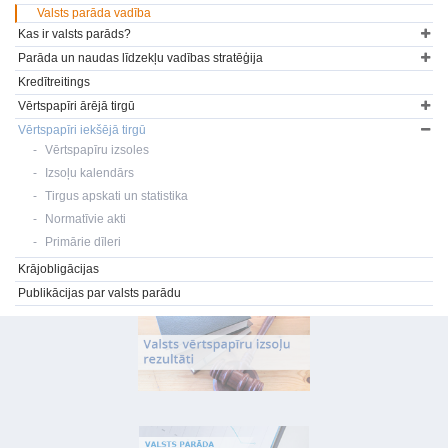
Valsts parāda vadība
Kas ir valsts parāds?
Parāda un naudas līdzekļu vadības stratēģija
Kredītreitings
Vērtspapīri ārējā tirgū
Vērtspapīri iekšējā tirgū
Vērtspapīru izsoles
Izsoļu kalendārs
Tirgus apskati un statistika
Normatīvie akti
Primārie dīleri
Krājobligācijas
Publikācijas par valsts parādu