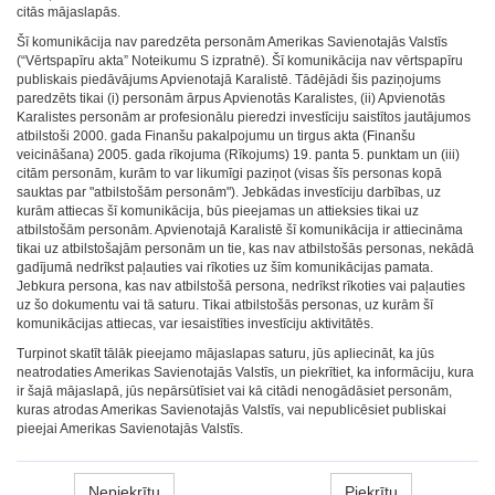
citās mājaslapās.
Šī komunikācija nav paredzēta personām Amerikas Savienotajās Valstīs
(“Vērtspapīru akta” Noteikumu S izpratnē). Šī komunikācija nav vērtspapīru
publiskais piedāvājums Apvienotajā Karalistē. Tādējādi šis paziņojums
paredzēts tikai (i) personām ārpus Apvienotās Karalistes, (ii) Apvienotās
Karalistes personām ar profesionālu pieredzi investīciju saistītos jautājumos
atbilstoši 2000. gada Finanšu pakalpojumu un tirgus akta (Finanšu
veicināšana) 2005. gada rīkojuma (Rīkojums) 19. panta 5. punktam un (iii)
citām personām, kurām to var likumīgi paziņot (visas šīs personas kopā
sauktas par "atbilstošām personām"). Jebkādas investīciju darbības, uz
kurām attiecas šī komunikācija, būs pieejamas un attieksies tikai uz
atbilstošām personām. Apvienotajā Karalistē šī komunikācija ir attiecināma
tikai uz atbilstošajām personām un tie, kas nav atbilstošās personas, nekādā
gadījumā nedrīkst paļauties vai rīkoties uz šīm komunikācijas pamata.
Jebkura persona, kas nav atbilstošā persona, nedrīkst rīkoties vai paļauties
uz šo dokumentu vai tā saturu. Tikai atbilstošās personas, uz kurām šī
komunikācijas attiecas, var iesaistīties investīciju aktivitātēs.
Turpinot skatīt tālāk pieejamo mājaslapas saturu, jūs apliecināt, ka jūs
neatrodaties Amerikas Savienotajās Valstīs, un piekrītiet, ka informāciju, kura
ir šajā mājaslapā, jūs nepārsūtīsiet vai kā citādi nenogādāsiet personām,
kuras atrodas Amerikas Savienotajās Valstīs, vai nepublicēsiet publiskai
pieejai Amerikas Savienotajās Valstīs.
Nepiekrītu
Piekrītu