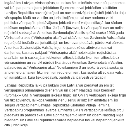
iegādāties Latvijas vērtspapīrus, un nekas šeit minētais nevar būt par pamatu
vai kļūt par pamatojumu jebkādam līgumam un vai jebkādām saistībām.
Latvijas Republika nav reģistrējusi un nav paredzējusi reģistrēt jebkādu daļu
vērtspapīru kādā no valstīm un jurisdikcijām, un tai nav nodoma veikt
publisku vērtspapīru piedāvājumu jebkurā valstī vai jurisdikcijā, kur šādam
nolūkam nepieciešama rīcība. Jo īpaši jāuzsver, ka vērtspapīri nav un netiks
reģistrēti saskaņā ar Amerikas Savienotajās Valstīs spēkā esošo 1933.gada
Vērtspapīru aktu (“Vērtspapīru akts”) vai citā Amerikas Savienoto Valstu štata
regulējošā iestādē vai jurisdikcijā, un tos nevar piedāvāt, pārdot vai pārvest
Amerikas Savienotajās Valstīs, izņemot paredzētos atbrīvojumus vai
darījumus, kas nav pakļauti “Vērtspapīra aktā” noteiktajām reģistrācijas
prasībām un ir saskaņā ar jebkuriem attiecīgā štata likumiem attiecībā uz
vērtspapīriem un var tikt pārdoti tikai ārpus Amerikas Savienotajām Valstīm,
paļaujoties uz “Vērtspapīru akta” Noteikumiem S un jebkurā veidā saskaņā
ar piemērojamajiem likumiem un regulējumiem, kas spēkā attiecīgajā valstī
un jurisdikcijā, kurā tiek piedāvāti, pārdoti vai pārvesti vērtspapīri.
Latvijas Republika laiku pa laikam tikai Latvijā var piedāvāt un emitēt
vērtspapīrus primārajiem dīleriem vai un citiem Nasdaq Riga biedriem
(turpmāk – GMTN vērtspapīri iekšējā tirgū), un GMTN vērtspapīri iekšējā tirgū
var tikt apvienoti, lai kopā veidotu vienu sēriju ar līdz šim emitētajiem šīs
sērijas vērtspapīriem Latvijas Republikas Globālās Vidēja Termiņa
Vērtspapīru programmas ievaros. Emitents GMTN vērtspapīrus iekšējā tirgū
piedāvās un pārdos tikai Latvijā primārajiem dīlerim un citiem Nasdaq Riga
biedriem, un Latvijas Republikas vārdā nepiedāvā tos vai nepārdod jebkurā
citā jurisdikcijā.