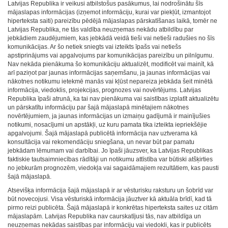
Latvijas Republika ir veikusi atbilstošus pasākumus, lai nodrošinātu šīs
mājaslapas informācijas (izņemot informāciju, kurai var piekļūt, izmantojot
hiperteksta saiti) pareizību pēdējā mājaslapas pārskatīšanas laikā, tomēr ne
Latvijas Republika, ne tās valdība neuzņemas nekādu atbildību par
jebkādiem zaudējumiem, kas jebkādā veidā tieši vai netieši radušies no šīs
komunikācijas. Ar šo netiek sniegts vai izteikts īpašs vai netiešs
apstiprinājums vai apgalvojums par komunikācijas pareizību un pilnīgumu.
Nav nekāda pienākuma šo komunikāciju aktualizēt, modificēt vai mainīt, kā
arī paziņot par jaunas informācijas saņemšanu, ja jaunas informācijas vai
nākotnes notikumu ietekmē manās vai kļūst nepareiza jebkāda šeit minētā
informācija, viedoklis, projekcijas, prognozes vai novērtējums. Latvijas
Republika īpaši atrunā, ka tai nav pienākuma vai saistības izplatīt aktualizētu
un pārskatītu informāciju par šajā mājaslapā minētajiem nākotnes
novērtējumiem, ja jaunas informācijas un izmaiņu gadījumā ir mainījušies
notikumi, nosacījumi un apstākļi, uz kuru pamata tika izteikta iepriekšējie
apgalvojumi. Šajā mājaslapā publicētā informācija nav uztverama kā
konsultācija vai rekomendāciju sniegšana, un nevar būt par pamatu
jebkādam lēmumam vai darbībai. Jo īpaši jāuzsver, ka Latvijas Republikas
faktiskie tautsaimniecības rādītāji un notikumu attīstība var būtiski atšķirties
no jebkurām prognozēm, viedokļa vai sagaidāmajiem rezultātiem, kas pausti
šajā mājaslapā.
Atsevišķa informācija šajā mājaslapā ir ar vēsturisku raksturu un šobrīd var
būt novecojusi. Visa vēsturiskā informācija jāuztver kā aktuāla brīdī, kad tā
pirmo reizi publicēta. Šajā mājaslapā ir konkrētas hiperteksta saites uz citām
mājaslapām. Latvijas Republika nav caurskatījusi tās, nav atbildīga un
neuzņemas nekādas saistības par informāciju vai viedokli, kas ir publicēts