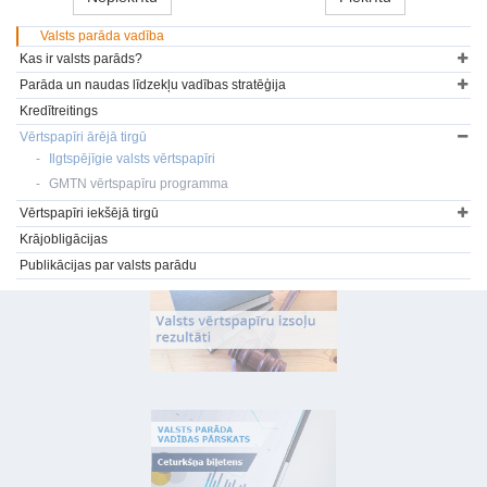
Valsts parāda vadība
Kas ir valsts parāds?
Parāda un naudas līdzekļu vadības stratēģija
Kredītreitings
Vērtspapīri ārējā tirgū
Ilgtspējīgie valsts vērtspapīri
GMTN vērtspapīru programma
Vērtspapīri iekšējā tirgū
Krājobligācijas
Publikācijas par valsts parādu