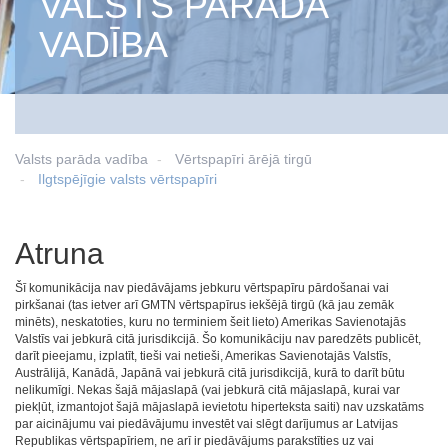
VALSTS PARĀDA
VADĪBA
Valsts parāda vadība
Vērtspapīri ārējā tirgū
Ilgtspējīgie valsts vērtspapīri
Atruna
Šī komunikācija nav piedāvājams jebkuru vērtspapīru pārdošanai vai
pirkšanai (tas ietver arī GMTN vērtspapīrus iekšējā tirgū (kā jau zemāk
minēts), neskatoties, kuru no terminiem šeit lieto) Amerikas Savienotajās
Valstīs vai jebkurā citā jurisdikcijā. Šo komunikāciju nav paredzēts publicēt,
darīt pieejamu, izplatīt, tieši vai netieši, Amerikas Savienotajās Valstīs,
Austrālijā, Kanādā, Japānā vai jebkurā citā jurisdikcijā, kurā to darīt būtu
nelikumīgi. Nekas šajā mājaslapā (vai jebkurā citā mājaslapā, kurai var
piekļūt, izmantojot šajā mājaslapā ievietotu hiperteksta saiti) nav uzskatāms
par aicinājumu vai piedāvājumu investēt vai slēgt darījumus ar Latvijas
Republikas vērtspapīriem, ne arī ir piedāvājums parakstīties uz vai