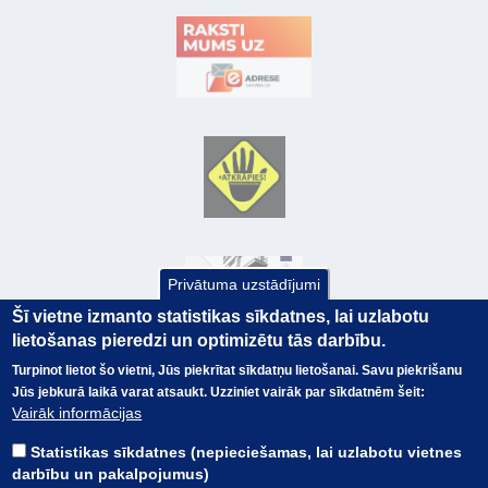
Privātuma uzstādījumi
Šī vietne izmanto statistikas sīkdatnes, lai uzlabotu
lietošanas pieredzi un optimizētu tās darbību.
Turpinot lietot šo vietni, Jūs piekrītat sīkdatņu lietošanai. Savu piekrišanu
Jūs jebkurā laikā varat atsaukt. Uzziniet vairāk par sīkdatnēm šeit:
© Valsts kase 2017
EK GRĀMATVEDĪBAS KURSS
Vairāk informācijas
SAITES
Visas tiesības
rezervētas.
SAISTĪBU ATRUNA
Statistikas sīkdatnes (nepieciešamas, lai uzlabotu vietnes
TERMINI
darbību un pakalpojumus)
KONTAKTI