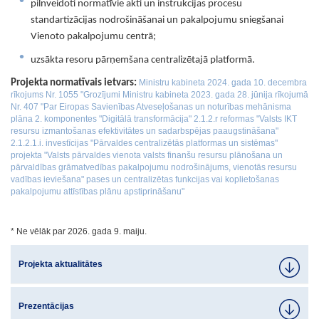
pilnveidoti normatīvie akti un instrukcijas procesu
standartizācijas nodrošināšanai un pakalpojumu sniegšanai
Vienoto pakalpojumu centrā;
uzsākta resoru pārņemšana centralizētajā platformā.
Projekta normatīvais ietvars:
Ministru kabineta 2024. gada 10. decembra
rīkojums Nr. 1055 "Grozījumi Ministru kabineta 2023. gada 28. jūnija rīkojumā
Nr. 407 "Par Eiropas Savienības Atveseļošanas un noturības mehānisma
plāna 2. komponentes "Digitālā transformācija" 2.1.2.r reformas "Valsts IKT
resursu izmantošanas efektivitātes un sadarbspējas paaugstināšana"
2.1.2.1.i. investīcijas "Pārvaldes centralizētās platformas un sistēmas"
projekta "Valsts pārvaldes vienota valsts finanšu resursu plānošana un
pārvaldības grāmatvedības pakalpojumu nodrošinājums, vienotās resursu
vadības ieviešana" pases un centralizētas funkcijas vai koplietošanas
pakalpojumu attīstības plānu apstiprināšanu"
* Ne vēlāk par 2026. gada 9. maiju.
Projekta aktualitātes
Prezentācijas