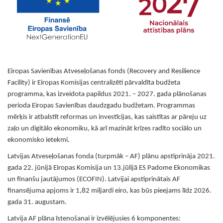
Eiropas Savienības Atveseļošanas fonds (Recovery and Resilience
Facility) ir Eiropas Komisijas centralizēti pārvaldīta budžeta
programma, kas izveidota papildus 2021. – 2027. gada plānošanas
perioda Eiropas Savienības daudzgadu budžetam. Programmas
mērķis ir atbalstīt reformas un investīcijas, kas saistītas ar pāreju uz
zaļo un digitālo ekonomiku, kā arī mazināt krīzes radīto sociālo un
ekonomisko ietekmi.
Latvijas Atveseļošanas fonda (turpmāk – AF) plānu apstiprināja 2021.
gada 22. jūnijā Eiropas Komisija un 13.jūlijā ES Padome Ekonomikas
un finanšu jautājumos (ECOFIN). Latvijai apstiprinātais AF
finansējuma apjoms ir 1,82 miljardi eiro, kas būs pieejams līdz 2026.
gada 31. augustam.
Latvija AF plāna īstenošanai ir izvēlējusies 6 komponentes: