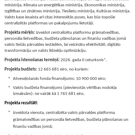
ministrija, Klimata un enerģētikas ministrija, Ekonomikas ministrija,
Izglītības un zinātnes ministrija, Tieslietu ministrija, Kultūras ministrija.
Valsts kase iesaista arī citas interesētās puses, kas būs topošie
centralizētās platformas un pakalpojumu lietotāji.
Projekta mērķis:
izveidot centralizētu platformu grāmatvedības,
personāla lietvedības, budžeta plānošanas un finanšu vadības jomā
valsts tiešās pārvaldes iestādēm, lai veicinātu efektivitāti, digitālo
transformāciju un valsts līdzekļu optimizāciju.
Projekta īstenošanas termiņš:
2026. gada II ceturksnis*.
Projekta budžets:
12 665 681 eiro, no kuriem:
Atveseļošanās fonda finansējums: 10 900 000 eiro;
Valsts budžeta finansējums (pievienotās vērtības nodokļa
izmaksām): ne vairāk kā 1 765 681 eiro.
Projekta rezultāti:
izveidota vienota, centralizēta valsts pārvaldes platforma
grāmatvedības un personāla lietvedības, budžeta plānošanas un
finanšu vadības jomā;