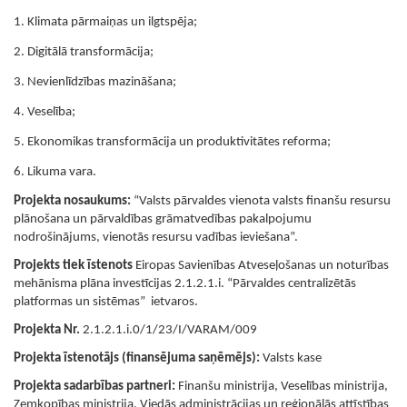
1. Klimata pārmaiņas un ilgtspēja;
2. Digitālā transformācija;
3. Nevienlīdzības mazināšana;
4. Veselība;
5. Ekonomikas transformācija un produktivitātes reforma;
6. Likuma vara.
Projekta nosaukums:
“Valsts pārvaldes vienota valsts finanšu resursu
plānošana un pārvaldības grāmatvedības pakalpojumu
nodrošinājums, vienotās resursu vadības ieviešana”.
Projekts tiek īstenots
Eiropas Savienības Atveseļošanas un noturības
mehānisma plāna investīcijas 2.1.2.1.i. “Pārvaldes centralizētās
platformas un sistēmas” ietvaros.
Projekta Nr.
2.1.2.1.i.0/1/23/I/VARAM/009
Projekta īstenotājs (finansējuma saņēmējs):
Valsts kase
Projekta sadarbības partneri:
Finanšu ministrija,
Veselības ministrija,
Zemkopības ministrija, Viedās administrācijas un reģionālās attīstības