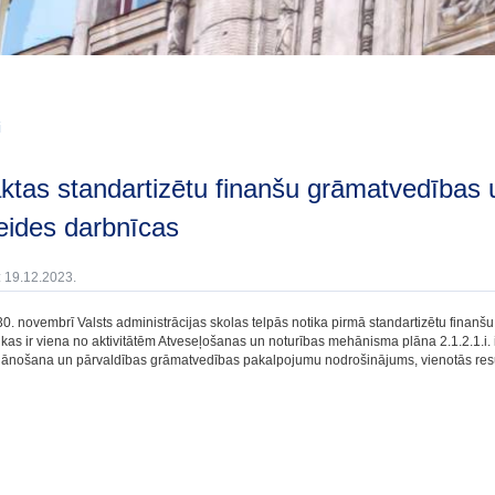
i
veides darbnīcas
: 19.12.2023.
0. novembrī Valsts administrācijas skolas telpās notika pirmā standartizētu finan
kas ir viena no aktivitātēm Atveseļošanas un noturības mehānisma plāna 2.1.2.1.i. i
lānošana un pārvaldības grāmatvedības pakalpojumu nodrošinājums, vienotās resu