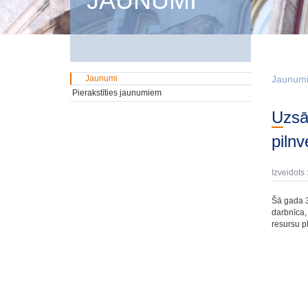
JAUNUMI
Jaunumi
Jaunum
Pierakstīties jaunumiem
Uzsāktas standartizētu finanšu grāmatvedības un personāla lietvedības procesu
piln
Izveidots 
Šā gada 3
darbnīca, 
resursu p