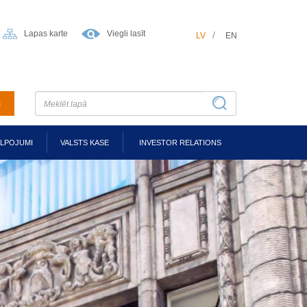
Lapas karte
Viegli lasīt
LV
EN
m
ALPOJUMI
VALSTS KASE
INVESTOR RELATIONS