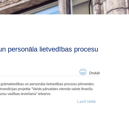
Drukāt
šu grāmatvedības un personāla lietvedības procesu pilnveides
nvestīcijas projekta "Valsts pārvaldes vienota valsts finanšu
rsu vadības ieviešana" ietvaros.
Lasīt tālāk