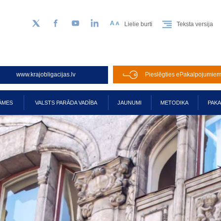
Lielie burti
Teksta versija
Sekojiet mums Twitter
Facebook
YouTube
LinkedIn
www.krajobligacijas.lv
Pieslēgties ePakalpojumie
ĀMES
VALSTS PARĀDA VADĪBA
JAUNUMI
METODIKA
PAK