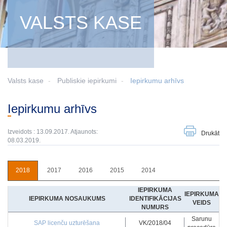
VALSTS KASE
Valsts kase
Publiskie iepirkumi
Iepirkumu arhīvs
Iepirkumu arhīvs
Izveidots : 13.09.2017. Atjaunots:
Drukāt
08.03.2019.
2018
2017
2016
2015
2014
IEPIRKUMA
IEPIRKUMA
IEPIRKUMA NOSAUKUMS
IDENTIFIKĀCIJAS
VEIDS
NUMURS
Sarunu
SAP licenču uzturēšana
VK/2018/04