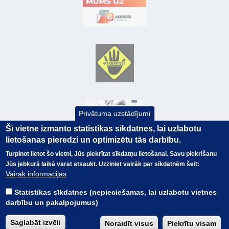
Privātuma uzstādījumi
Šī vietne izmanto statistikas sīkdatnes, lai uzlabotu
lietošanas pieredzi un optimizētu tās darbību.
Turpinot lietot šo vietni, Jūs piekrītat sīkdatņu lietošanai. Savu piekrišanu
Jūs jebkurā laikā varat atsaukt. Uzziniet vairāk par sīkdatnēm šeit:
© Valsts kase 2017
EK GRĀMATVEDĪBAS KURSS
Vairāk informācijas
SAITES
Visas tiesības
rezervētas.
SAISTĪBU ATRUNA
Statistikas sīkdatnes (nepieciešamas, lai uzlabotu vietnes
TERMINI
darbību un pakalpojumus)
KONTAKTI
BUJ
Saglabāt izvēli
Noraidīt visus
Piekrītu visam
PIEKĻŪSTAMĪBAS PAZIŅOJUMS