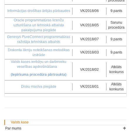
procedūra
Informācijas drošības ārējās pārbaudes
VK/2018/06
9.pants
Oracle programmatūras licenču
Sarunu
uzturēšana un tehniskā atbalsta
VK/2018/05
procedūra
pakalpojuma piegāde
Genesys PureConnect
programmatūras
VK/2018/07
9.pants
ražotāja tehniskais atbalsts
Diskonta likmju noteikšanas metodikas
VK/2018/03
9.pants
izstrāde
Valsts kases ierēdņu un darbinieku
veselības apdrošināšana
Atklāts
VK/2018/02
konkurss
(Iepirkuma procedūra pārtraukta)
Atklāts
Disku masīva piegāde
VK/2018/01
konkurss
Valsts kase
Par mums