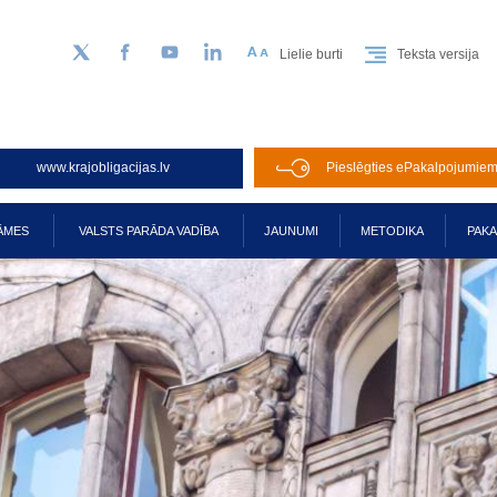
Lielie burti
Teksta versija
Sekojiet mums Twitter
Facebook
YouTube
LinkedIn
www.krajobligacijas.lv
Pieslēgties ePakalpojumie
ĀMES
VALSTS PARĀDA VADĪBA
JAUNUMI
METODIKA
PAK