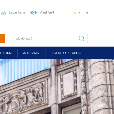
Lapas karte
Viegli lasīt
LV
EN
m
ALPOJUMI
VALSTS KASE
INVESTOR RELATIONS