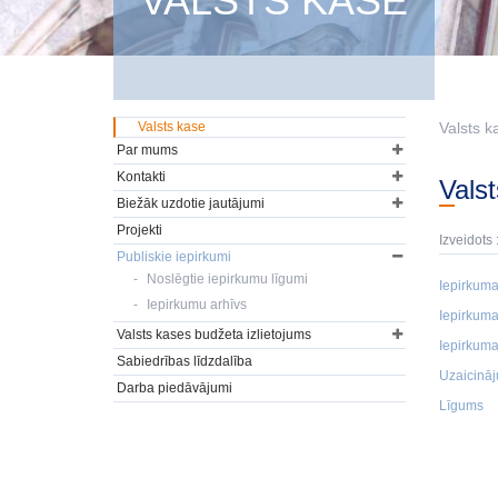
VALSTS KASE
Valsts kase
Valsts k
Par mums
Kontakti
Val
Biežāk uzdotie jautājumi
Projekti
Izveidots 
Publiskie iepirkumi
Noslēgtie iepirkumu līgumi
Iepirkuma
Iepirkumu arhīvs
Iepirkuma
Valsts kases budžeta izlietojums
Iepirkuma
Sabiedrības līdzdalība
Uzaicināj
Darba piedāvājumi
Līgums