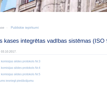
ase
Publiskie iepirkumi
sts kases integrētas vadības sistēmas (ISO 
: 03.10.2017.
 komisijas sēdes protokols Nr.3
 komisijas sēdes protokols Nr.4
 komisijas sēdes protokols Nr.5
ums iesniegt piedāvājumu