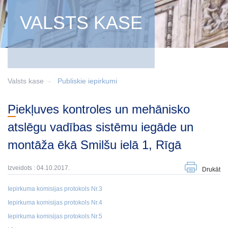
VALSTS KASE
Valsts kase
Publiskie iepirkumi
Piekļuves kontroles un mehānisko
atslēgu vadības sistēmu iegāde un
montāža ēkā Smilšu ielā 1, Rīgā
Izveidots : 04.10.2017.
Drukāt
Iepirkuma komisijas protokols Nr.3
Iepirkuma komisijas protokols Nr.4
Iepirkuma komisijas protokols Nr.5