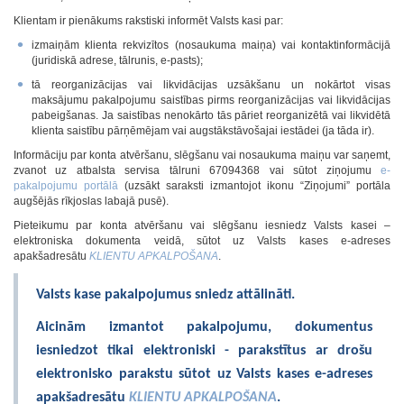
Klientam ir pienākums rakstiski informēt Valsts kasi par:
izmaiņām klienta rekvizītos (nosaukuma maiņa) vai kontaktinformācijā
(juridiskā adrese, tālrunis, e-pasts);
tā reorganizācijas vai likvidācijas uzsākšanu un nokārtot visas
maksājumu pakalpojumu saistības pirms reorganizācijas vai likvidācijas
pabeigšanas. Ja saistības nenokārto tās pāriet reorganizētā vai likvidētā
klienta saistību pārņēmējam vai augstākstāvošajai iestādei (ja tāda ir).
Informāciju par konta atvēršanu, slēgšanu vai nosaukuma maiņu var saņemt,
zvanot uz atbalsta servisa tālruni 67094368 vai sūtot ziņojumu
e-
pakalpojumu portālā
(uzsākt saraksti izmantojot ikonu “Ziņojumi” portāla
augšējās rīkjoslas labajā pusē).
Pieteikumu par konta atvēršanu vai slēgšanu iesniedz Valsts kasei –
elektroniska dokumenta veidā, sūtot uz Valsts kases e-adreses
apakšadresātu
KLIENTU APKALPOŠANA
.
Valsts kase pakalpojumus sniedz attālināti.
Aicinām izmantot pakalpojumu, dokumentus
iesniedzot tikai elektroniski - parakstītus ar drošu
elektronisko parakstu sūtot uz Valsts kases e-adreses
apakšadresātu
KLIENTU APKALPOŠANA
.