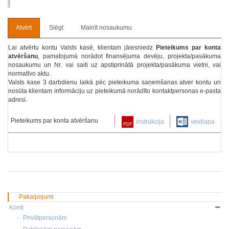
Atvērt
Slēgt
Mainīt nosaukumu
Lai atvērtu kontu Valsts kasē, klientam jāiesniedz
Pieteikums par konta
atvēršanu
, pamatojumā norādot finansējuma devēju, projekta/pasākuma
nosaukumu un Nr. vai saiti uz apstiprinātā projekta/pasākuma vietni, vai
normatīvo aktu.
Valsts kase 3 darbdienu laikā pēc pieteikuma saņemšanas atver kontu un
nosūta klientam informāciju uz pieteikumā norādīto kontaktpersonas e-pasta
adresi.
Pieteikums par konta atvēršanu
instrukcija
veidlapa
Pakalpojumi
Konti
Privātpersonām