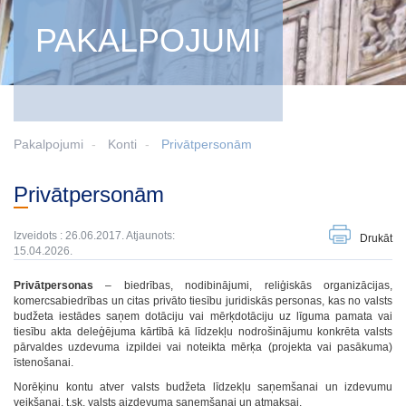
PAKALPOJUMI
Pakalpojumi
Konti
Privātpersonām
Privātpersonām
Izveidots : 26.06.2017. Atjaunots:
Drukāt
15.04.2026.
Privātpersonas
– biedrības, nodibinājumi, reliģiskās organizācijas,
komercsabiedrības un citas privāto tiesību juridiskās personas, kas no valsts
budžeta iestādes saņem dotāciju vai mērķdotāciju uz līguma pamata vai
tiesību akta deleģējuma kārtībā kā līdzekļu nodrošinājumu konkrēta valsts
pārvaldes uzdevuma izpildei vai noteikta mērķa (projekta vai pasākuma)
īstenošanai.
Norēķinu kontu atver valsts budžeta līdzekļu saņemšanai un izdevumu
veikšanai, t.sk. valsts aizdevuma saņemšanai un atmaksai.