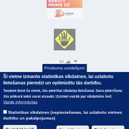
Privātuma uzstādījumi
Šī vietne izmanto statistikas sīkdatnes, lai uzlabotu
lietošanas pieredzi un optimizētu tās darbību.
Turpinot lietot šo vietni, Jūs piekrītat sīkdatņu lietošanai. Savu piekrišanu
Jūs jebkurā laikā varat atsaukt. Uzziniet vairāk par sīkdatnēm šeit:
© Valsts kase 2017
EK GRĀMATVEDĪBAS KURSS
Vairāk informācijas
SAITES
Visas tiesības
rezervētas.
SAISTĪBU ATRUNA
Statistikas sīkdatnes (nepieciešamas, lai uzlabotu vietnes
TERMINI
darbību un pakalpojumus)
KONTAKTI
BUJ