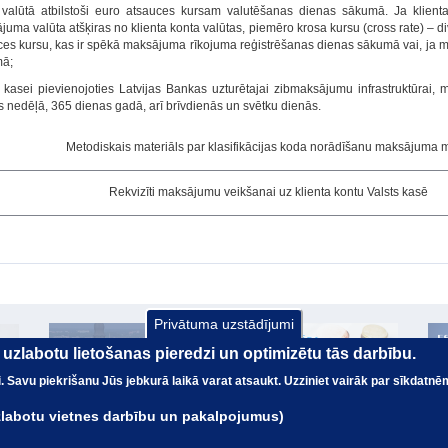
 valūtā atbilstoši euro atsauces kursam valutēšanas dienas sākumā. Ja klien
uma valūta atšķiras no klienta konta valūtas, piemēro krosa kursu (cross rate) – div
ces kursu, kas ir spēkā maksājuma rīkojuma reģistrēšanas dienas sākumā vai, ja 
ā;
s kasei pievienojoties Latvijas Bankas uzturētajai zibmaksājumu infrastruktūrai,
 nedēļā, 365 dienas gadā, arī brīvdienās un svētku dienās.
Metodiskais materiāls par klasifikācijas koda norādīšanu maksājuma 
Rekvizīti maksājumu veikšanai uz klienta kontu Valsts kasē
Privātuma uzstādījumi
ai uzlabotu lietošanas pieredzi un optimizētu tās darbību.
nai. Savu piekrišanu Jūs jebkurā laikā varat atsaukt. Uzziniet vairāk par sīkdatnē
uzlabotu vietnes darbību un pakalpojumus)