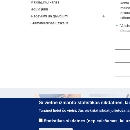
Maksājumu kartes
konta
maksāj
Ieguldījumi
atsau
Aizdevumi un galvojumi
sākum
Grāmatvedības uzskaite
Valst
dienas
Šī vietne izmanto statistikas sīkdatnes, l
Turpinot lietot šo vietni, Jūs piekrītat sīkdatņu lietoša
Statistikas sīkdatnes (nepieciešamas, lai 
© Valsts kase 2017