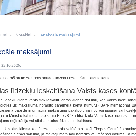
jumi
Norēķini
Ienākošie maksājumi
košie maksājumi
: 22.10.2025.
se nodrošina bezskaidras naudas līdzekļu ieskaitīšanu klienta kontā.
as līdzekļu ieskaitīšana Valsts kases kont
s līdzekļi klienta kontā tiek ieskaitīti ar tās dienas datumu, kad Valsts kase 
ojoties uz maksājumā norādīto saņēmēja konta numuru (IBAN-International 
ciešama papildu informācija maksājuma pakalpojuma nodrošināšanai vai līdzekļu i
ņā ar Ministru kabineta noteikumu Nr. 778 “Kārtība, kādā Valsts kase nodrošina m
uma reģistrāciju vai atteikt naudas līdzekļu ieskaitīšanu;
s līdzekļus klienta kontā ieskaita konta valūtā atbilstoši Eiropas Centrālās ba
trēšanas dienas sākumā, ja maksājumam nav norādīts valutēšanas datums. Ja ma