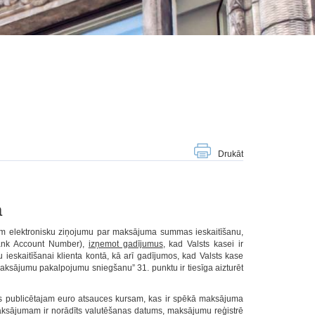
Drukāt
ā
saņem elektronisku ziņojumu par maksājuma summas ieskaitīšanu,
Bank Account Number),
izņemot gadījumus
, kad Valsts kasei ir
eskaitīšanai klienta kontā, kā arī gadījumos, kad Valsts kase
aksājumu pakalpojumu sniegšanu” 31. punktu ir tiesīga aizturēt
nkas publicētajam euro atsauces kursam, kas ir spēkā maksājuma
ksājumam ir norādīts valutēšanas datums, maksājumu reģistrē