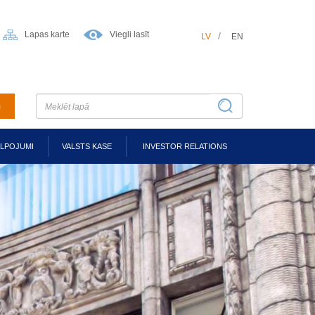
Lapas karte
Viegli lasīt
LV
EN
m
ALPOJUMI
VALSTS KASE
INVESTOR RELATIONS