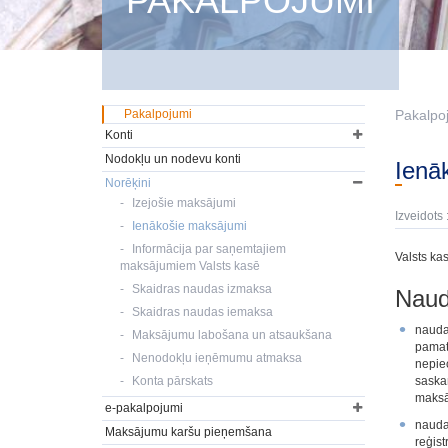
PAKALPOJUMI
Pakalpojumi
Pakalpo
Konti
Nodokļu un nodevu konti
Ienā
Norēķini
Izejošie maksājumi
Izveidots 
Ienākošie maksājumi
Informācija par saņemtajiem
Valsts ka
maksājumiem Valsts kasē
Skaidras naudas izmaksa
Naud
Skaidras naudas iemaksa
nauda
Maksājumu labošana un atsaukšana
pamat
Nenodokļu ieņēmumu atmaksa
nepie
Konta pārskats
saska
maksāj
e-pakalpojumi
nauda
Maksājumu karšu pieņemšana
reģis