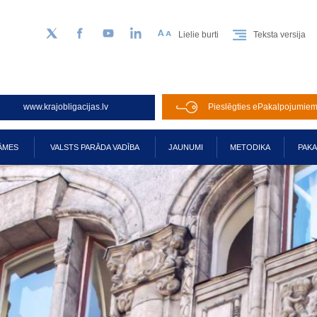
Lielie burti
Teksta versija
Sekojiet mums Twitter
Facebook
YouTube
LinkedIn
www.krajobligacijas.lv
Pieslēgties ePakalpojumie
ĀMES
VALSTS PARĀDA VADĪBA
JAUNUMI
METODIKA
PAK