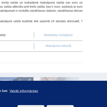
ta konta valūta un ieskaitāmā maksājuma valūta nav euro un
u valūtu attiecību pret trešo valūtu, kas ir euro, saskaņā ar euro
maksājumam ir norādīts valutēšanas datums, valutēšanas dienas
 maksājumi valsts budžetā tiek saņemti 24 stundas diennaktī, 7
mērķī
Metodiskie norādījumi
Maksājuma rekvizīti
Vairāk informācijas
m šeit: