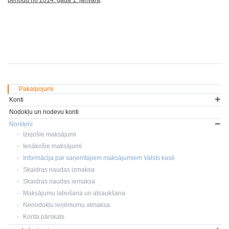
periodu no 2014. gada 1. janvāra
.
Pakalpojumi
Konti
Nodokļu un nodevu konti
Norēķini
Izejošie maksājumi
Ienākošie maksājumi
Informācija par saņemtajiem maksājumiem Valsts kasē
Skaidras naudas izmaksa
Skaidras naudas iemaksa
Maksājumu labošana un atsaukšana
Nenodokļu ieņēmumu atmaksa
Konta pārskats