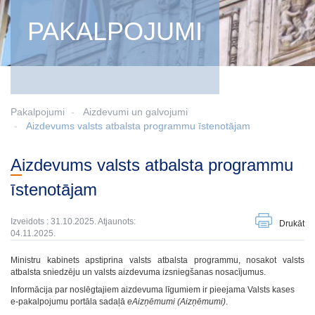
PAKALPOJUMI
Pakalpojumi
Aizdevumi un galvojumi
Aizdevums valsts atbalsta programmu īstenotājam
Aizdevums valsts atbalsta programmu
īstenotājam
Izveidots : 31.10.2025. Atjaunots:
Drukāt
04.11.2025.
Ministru kabinets apstiprina valsts atbalsta programmu, nosakot valsts
atbalsta sniedzēju un valsts aizdevuma izsniegšanas nosacījumus.
Informācija par noslēgtajiem aizdevuma līgumiem ir pieejama Valsts kases
e‑pakalpojumu portāla sadaļā
eAizņēmumi (Aizņēmumi)
.