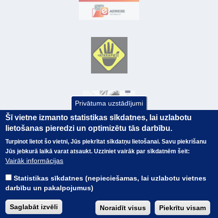
Privātuma uzstādījumi
Šī vietne izmanto statistikas sīkdatnes, lai uzlabotu
lietošanas pieredzi un optimizētu tās darbību.
Turpinot lietot šo vietni, Jūs piekrītat sīkdatņu lietošanai. Savu piekrišanu
Jūs jebkurā laikā varat atsaukt. Uzziniet vairāk par sīkdatnēm šeit:
© Valsts kase 2017
EK GRĀMATVEDĪBAS KURSS
Vairāk informācijas
SAITES
Visas tiesības
rezervētas.
SAISTĪBU ATRUNA
Statistikas sīkdatnes (nepieciešamas, lai uzlabotu vietnes
TERMINI
darbību un pakalpojumus)
KONTAKTI
BUJ
Saglabāt izvēli
Noraidīt visus
Piekrītu visam
PIEKĻŪSTAMĪBAS PAZIŅOJUMS