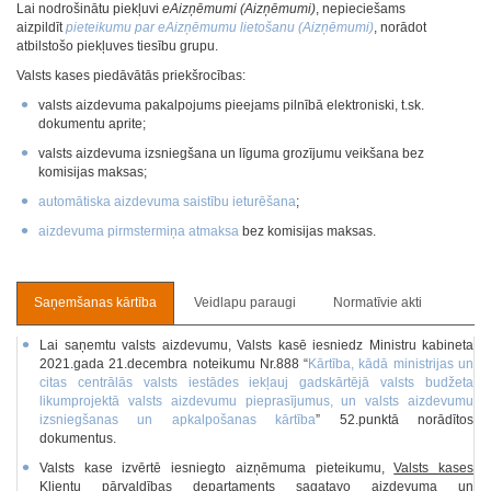
Lai nodrošinātu piekļuvi
eAizņēmumi (Aizņēmumi)
, nepieciešams
aizpildīt
pieteikumu par eAizņēmumu lietošanu (Aizņēmumi)
, norādot
atbilstošo piekļuves tiesību grupu.
Valsts kases piedāvātās priekšrocības:
valsts aizdevuma pakalpojums pieejams pilnībā elektroniski, t.sk.
dokumentu aprite;
valsts aizdevuma izsniegšana un līguma grozījumu veikšana bez
komisijas maksas;
automātiska aizdevuma saistību ieturēšana
;
aizdevuma pirmstermiņa atmaksa
bez komisijas maksas.
Saņemšanas kārtība
Veidlapu paraugi
Normatīvie akti
Lai saņemtu valsts aizdevumu, Valsts kasē iesniedz Ministru kabineta
2021.gada 21.decembra noteikumu Nr.888 “
Kārtība, kādā ministrijas un
citas centrālās valsts iestādes iekļauj gadskārtējā valsts budžeta
likumprojektā valsts aizdevumu pieprasījumus, un valsts aizdevumu
izsniegšanas un apkalpošanas kārtība
” 52.punktā norādītos
dokumentus.
Valsts kase izvērtē iesniegto aizņēmuma pieteikumu,
Valsts kases
Klientu pārvaldības departaments sagatavo aizdevuma un