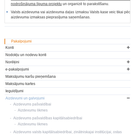
nodrošinājuma līguma projektu
un organizē to parakstīšanu.
Valsts aizdevuma vai aizdevuma daļas izmaksu Valsts kase veic tikai pēc
aizdevuma izmaksas pieprasījuma saņemšanas.
Pakalpojumi
Konti
Nodokļu un nodevu konti
Norēķini
e-pakalpojumi
Maksājumu karšu pieņemšana
Maksājumu kartes
Ieguldījumi
Aizdevumi un galvojumi
Aizdevums pašvaldībai
Aizdevumu likmes
Aizdevums pašvaldības kapitālsabiedrībai
Aizdevumu likmes
Aizdevums valsts kapitālsabiedrībai, zinātniskajai institūcijai, ostas